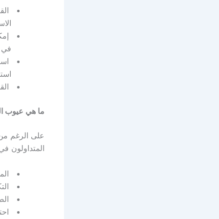
الق
الاس
إمكا
في ا
استخ
استث
القد
ما هي عيوب ا
على الرغم من 
المتداولون في 
المخ
التك
الض
احتم