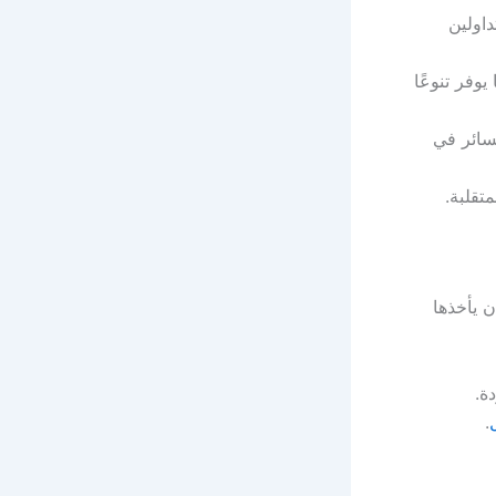
داولين
وفر تنوعًا
سائر في
تقلبة.
 يأخذها
ة.
.