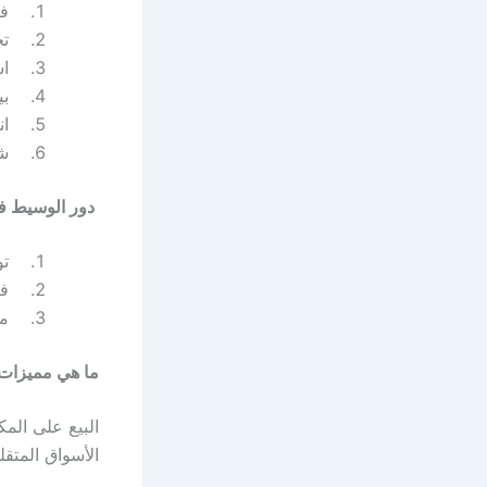
فتح
تحلي
است
بيع
انت
شرا
دور الوسيط في
توفي
فرض
متا
ما هي مميزات
البيع على المك
الأسواق المتقل