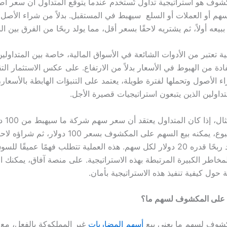
كشوف هو استراتيجية تداول تُستخدم عندما يتوقع المتداول أن سعر أ
هم أو العملات أو السلع سيهبط في المستقبل. بدلاً من شراء الأصل 
ببيعه أولاً، ثم يشتريه لاحقًا بسعر أقل، مما يولد ربحًا من الفرق بين 
ية تعتبر من الأدوات الشائعة في الأسواق المالية، خاصة بين المتداولين
دة من الهبوط في الأسعار بدلاً من الارتفاع. على عكس الاستثمار الت
 الأصول وتحملها لفترة طويلة، يعتمد على التنبؤات الهابطة بالأسعار،
لمتداولين الذين يتبعون استراتيجيات قصيرة الأجل.
دولار، مما يولد ربحًا قدره 20 دولار لكل سهم. هذه العملية تتطلب فهمًا عميقًا لل
لمخاطر الكبيرة المرتبطة بهذه الاستراتيجية. على منصة آفاق، يمكنك ا
حول كيفية تنفيذ هذه الاستراتيجية بأمان.
يع على المكشوف لسهم ما؟
كشوف لسهم ما يعني بيع
أسهم المضاربات
غير المملكوكة بالفعل، مع ا