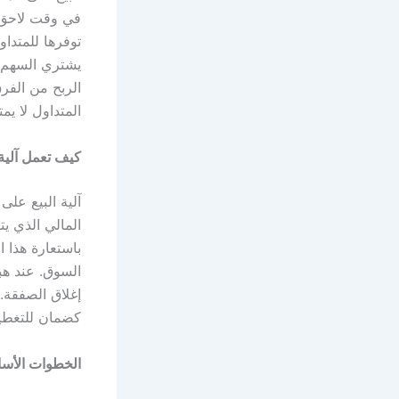
في وقت لاحق ب
توفرها للمتدا
يشتري السهم م
الربح من الفرق
المتداول لا يم
كيف تعمل آلية
آلية البيع عل
المالي الذي ي
باستعارة هذا 
السوق. عند هب
إغلاق الصفقة.
كضمان للتغطية
الخطوات الأسا