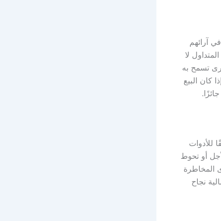
ي آرائهم
لمتداول لا
خرى تسمح به
 كان البيع
ائزًا.
ا للأدوات
أجل أو تحوط
ى المخاطرة
لية نجاح