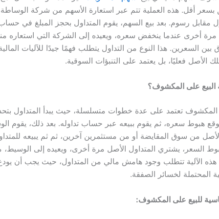
سعر أقل. هذه العملية تتم عبر استعارة الأسهم من شركة الوساطة ال
ول مقابل رسوم. بعد بيع السهم، يقوم المتداول بحجز المبلغ في حساب 
رة أخرى عندما ينخفض سعره، ويعيده إلى الشركة التي استعاره منه
 بين السعرين. هذا النوع من التداول يتطلب فهمًا جيدًا للآليات المالي
تلك الأصل فعليًا، بل يعتمد على التنبؤات السوقية.
 البيع على المكشوف؟
ى المكشوف تعتمد على عدة خطوات متسلسلة، حيث يبدأ المتداول بتحد
توقع هبوط سعره، ثم يقوم ببيعه عبر حساب تداوله. بعد ذلك، يقوم ال
الأصل من سوق المقايضة أو من مستثمرين آخرين، ثم ثم يبيعه للمتدا
وط السعر، يشتري المتداول الأصل مرة أخرى، ويعيده إلى الوسيط، م
 هذه الآلية تتطلب وجود هامش مالي من المتداول، حيث يجب أن يودع م
 المحتملة لخسائر الصفقة.
سية للبيع على المكشوف: