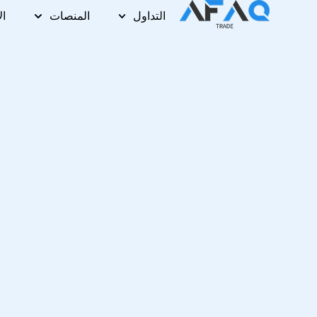
خطي
التداول
المنصات
ال
لى
لمحتوى