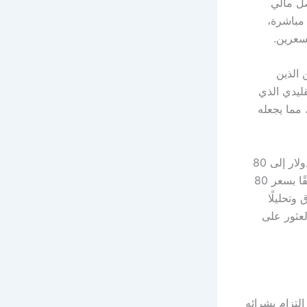
صل مالي
مباشرة،
السعرين.
 الذين
قليدي الذي
 مما يجعله
على سبيل المثال، إذا كان المتداول يعتقد أن سعر سهم شركة ما سيهبط من 100 دولار إلى 80
دولار خلال أسبوع، يمكنه بيع السهم على المكشوف بسعر 100 دولار، ثم شراؤه لاحقًا بسعر 80
سوق وتحليلًا
لعثور على
لتزام بشرائه