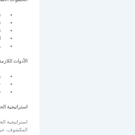
تحدي
تحلي
تح
اختي
وضع
الأدوات اللازمة
برامج
حسا
فهم
استراتيجية الحياد السو
المكشوف، حيث