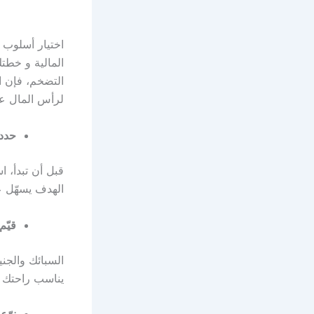
اختيار أسلوب 
المالية و خطت
التضخم، فإن ال
لرأس المال عل
حدد 
قبل أن تبدأ، 
الهدف يسهّل ع
قيّم
السبائك والجنيه
يناسب راحتك ال