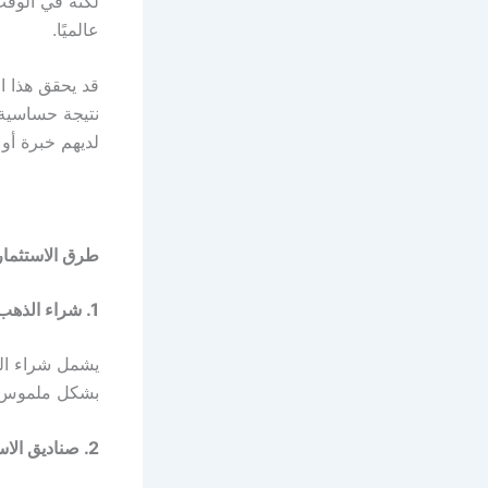
لكنه في الوقت
عالميًا.
قد يحقق هذا ال
نتيجة حساسية ا
لديهم خبرة أو
طرق الاستثمار
1. شراء الذهب المادي
يشمل شراء الس
بشكل ملموس، ل
2. صناديق الاستثمار في الذهب (ETFs)