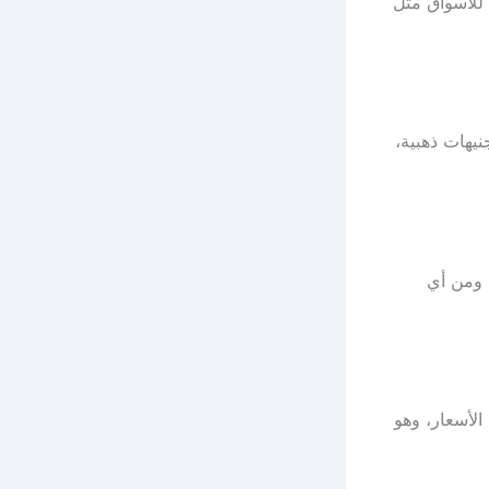
 للأسواق مثل
ك صغيرة (جرام أو 5 جرامات) أو جنيهات ذهبية،
 ومن أي
لأسعار، وهو