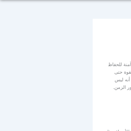
منة للحفاظ
بقوة حتى
 أنه ليس
ر الزمن.