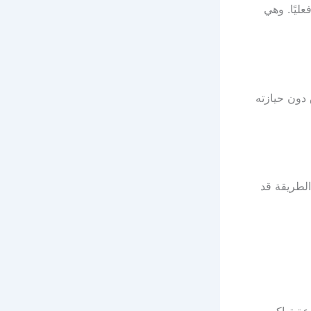
ليًا. وهي
دون حيازته
لطريقة قد
وعة تواكب