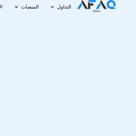
خطي
التداول
المنصات
ال
لى
لمحتوى