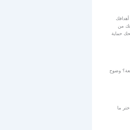
أهدافك
تك من
نحك حماية
يعة؟ وضوح
ختر ما