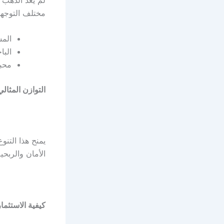
مختلف التوجه
المس
البا
محبو
التوازن المثال
يمنح هذا التن
الأمان والربحي
كيفية الاستثما