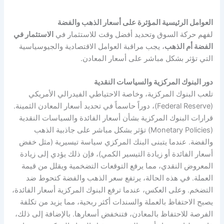
العوامل الرئيسية المؤثرة على أسعار الذهب والفضة
لفهم حركة السوق وتحديد أفضل وقت للاستثمار في
الاستثمار في
الفضة أم الذهب
، يجب مراقبة العوامل الاقتصادية والجيوسياسية
التي تؤثر بشكل مباشر على أسعار المعادن.
دور البنوك المركزية والسياسات النقدية
تلعب البنوك المركزية، وخاصة الاحتياطي الفيدرالي الأمريكي
(Federal Reserve)، دوراً حاسماً في تحديد أسعار المعادن الثمينة.
قرارات البنوك المركزية بشأن أسعار الفائدة والسياسات النقدية
(Monetary Policies) تؤثر بشكل مباشر على جاذبية الذهب
والفضة. عندما يتبنى البنك المركزي سياسة تيسيرية (مثل خفض
أسعار الفائدة أو زيادة التيسير الكمي)، فإن ذلك يؤدي إلى زيادة
المعروض النقدي، مما يرفع التوقعات التضخمية ويقلل من قيمة
العملة. في هذه الحالة، يرتفع سعر الذهب والفضة كتحوط ضد
التضخم. وعلى العكس، عندما ترفع البنوك المركزية أسعار الفائدة،
يصبح الاحتفاظ بالعملة والسندات أكثر ربحية، مما يزيد من تكلفة
الفرصة للاحتفاظ بالمعادن، فتنخفض أسعارها. بالإضافة إلى ذلك،