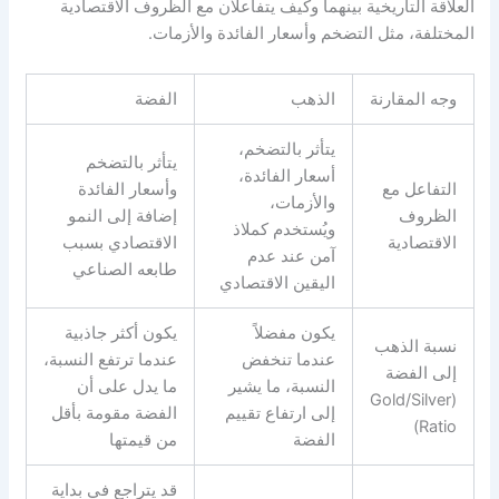
العلاقة التاريخية بينهما وكيف يتفاعلان مع الظروف الاقتصادية
المختلفة، مثل التضخم وأسعار الفائدة والأزمات.
وجه المقارنة
الذهب
الفضة
يتأثر بالتضخم،
يتأثر بالتضخم
أسعار الفائدة،
التفاعل مع
وأسعار الفائدة
والأزمات،
الظروف
إضافة إلى النمو
ويُستخدم كملاذ
الاقتصادية
الاقتصادي بسبب
آمن عند عدم
طابعه الصناعي
اليقين الاقتصادي
يكون مفضلاً
يكون أكثر جاذبية
نسبة الذهب
عندما تنخفض
عندما ترتفع النسبة،
إلى الفضة
النسبة، ما يشير
ما يدل على أن
(Gold/Silver
إلى ارتفاع تقييم
الفضة مقومة بأقل
Ratio)
الفضة
من قيمتها
قد يتراجع في بداية