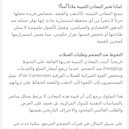
لماذا تعتبر المعادن الثمينة ملاذاً آمناً؟
تتمتع المعادن الثمينة، كالذهب والفضة، بخصائص فريدة تجعلها
جزءاً لا يتجزأ من أي محفظة استثمارية جادة. إنها توفر حماية ضد
التدهور الاقتصادي والسياسي، وتعمل كأصول ملموسة لا يمكن
طباعتها أو تخفيض قيمتها بقرار حكومي، مما يضمن استمراريتها
كمخزن للقيمة.
التحوط ضد التضخم وتقلبات العملات
تاريخياً، أثبتت المعادن الثمينة قدرتها الفائقة على التحوط
(Hedging) ضد التضخم. عندما ترتفع أسعار السلع والخدمات
وتنخفض القوة الشرائية للعملات الورقية (Fiat Currencies)، يميل
المستثمرون إلى اللجوء إلى الذهب والفضة للحفاظ على ثرواتهم.
هذا السلوك يرجع إلى أن قيمة هذه المعادن لا ترتبط بشكل مباشر
بالسياسات النقدية للبنوك المركزية، بل تعتمد على العرض
والطلب العالمي المحدود والاعتراف التاريخي بقيمتها.
على سبيل المثال، في فترات التضخم المرتفع، مثلما حدث في