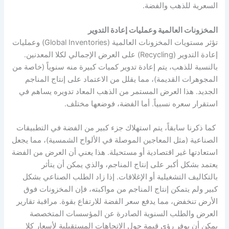
السعرية للذهب والفضة.
المخزونات العالمية وعمليات إعادة التدوير
تؤثر مستويات المخزونات العالمية (Global Inventories) وعمليات
إعادة التدوير (Recycling) على العرض الإجمالي لكلا المعدنين.
بالنسبة للذهب، يتم إعادة تدوير كميات كبيرة منه سنوياً (خاصة من
المجوهرات القديمة)، مما يقلل من الاعتماد على إنتاج المناجم
الجديد. هذا العرض المستمر من الذهب المعاد تدويره يساهم في
استقرار سعره نسبياً. أما الفضة، فوضعها مختلف.
كما ذكرنا سابقاً، يتم استهلاك جزء كبير من الفضة في التطبيقات
الصناعية (مثل المعاجين الموصلة في الألواح الشمسية)، مما يجعل
استعادتها غير اقتصادية أو مستحيلة. هذا يعني أن العرض من الفضة
يعتمد بشكل أكبر على إنتاج المناجم، والذي يمكن أن يتأثر
بالتكاليف التشغيلية أو الإغلاقات. إذا زاد الطلب الصناعي بشكل
كبير ولم يتمكن إنتاج المناجم من مواكبته، فإن المخزونات فوق
الأرض تنخفض، مما يدفع سعر الفضة للارتفاع بقوة. مراقبة تقارير
العرض والطلب السنوية الصادرة عن المؤسسات المتخصصة
يمكن أن يوفر رؤى قيمة حول الاتجاهات المستقبلية لأسعار كلا