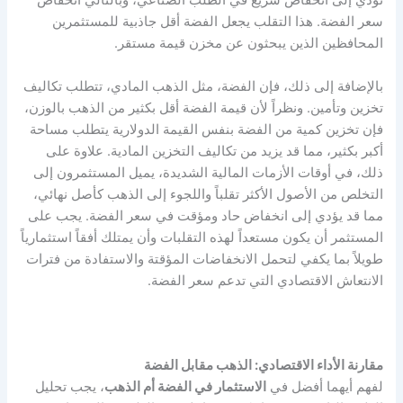
تؤدي إلى انخفاض سريع في الطلب الصناعي، وبالتالي انخفاض
سعر الفضة. هذا التقلب يجعل الفضة أقل جاذبية للمستثمرين
المحافظين الذين يبحثون عن مخزن قيمة مستقر.
بالإضافة إلى ذلك، فإن الفضة، مثل الذهب المادي، تتطلب تكاليف
تخزين وتأمين. ونظراً لأن قيمة الفضة أقل بكثير من الذهب بالوزن،
فإن تخزين كمية من الفضة بنفس القيمة الدولارية يتطلب مساحة
أكبر بكثير، مما قد يزيد من تكاليف التخزين المادية. علاوة على
ذلك، في أوقات الأزمات المالية الشديدة، يميل المستثمرون إلى
التخلص من الأصول الأكثر تقلباً واللجوء إلى الذهب كأصل نهائي،
مما قد يؤدي إلى انخفاض حاد ومؤقت في سعر الفضة. يجب على
المستثمر أن يكون مستعداً لهذه التقلبات وأن يمتلك أفقاً استثمارياً
طويلاً بما يكفي لتحمل الانخفاضات المؤقتة والاستفادة من فترات
الانتعاش الاقتصادي التي تدعم سعر الفضة.
مقارنة الأداء الاقتصادي: الذهب مقابل الفضة
لفهم أيهما أفضل في
الاستثمار في الفضة أم الذهب
، يجب تحليل