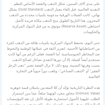
على مدى آلاف السنين، شكل الذهب والفضة الأساس للنظم
النقدية العالمية. قبل إلغاء معيار الذهب (Gold Standard) بشكل
نهائي، كانت العملات الورقية مدعومة بكميات محددة من الذهب
المخزون. هذا التاريخ الطويل منح الذهب مكانة فريدة كأصل
احتياطي (Reserve Asset) موثوق به من قبل البنوك المركزية
والحكومات.
حتى اليوم، تحتفظ البنوك المركزية بكميات هائلة من الذهب كجزء
من احتياطياتها الأجنبية، لتعزيز الثقة في عملاتها الوطنية والتحوط
ضد المخاطر الجيوسياسية. أما الفضة، فعلى الرغم من أنها كانت
تستخدم أيضاً كعملة، إلا أن دورها النقدي تضاءل لصالح الذهب
بسبب وفرتها النسبية. ومع ذلك، لا تزال الفضة تعتبر “ذهب الرجل
الفقير” أو “الذهب الصناعي”، وتلعب دوراً حيوياً في التجارة
العالمية.
هذه النظرة التاريخية تؤكد أن كلا المعدنين يحملان قيمة جوهرية
(Intrinsic Value) تتجاوز مجرد كونهما سلعاً، مما يبرر استمرار
الطلب عليهما كأصول استثمارية طويلة الأجل. إن ثقة المؤسسات
المالية الكبرى في الذهب كضمان نهائي للقيمة تعزز من جاذبيته