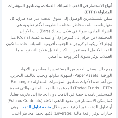
أنواع الاستثمار في الذهب: السبائك، العملات، وصناديق المؤشرات
المتداولة (ETFs)
يمكن للمستثمرين الوصول إلى سوق الذهب عبر عدة طرق، كل
منها يناسب ملف مخاطر مختلف. الطريقة الأكثر تقليدية هي
الشراء المادي، سواء في شكل سبائك (Bars) ذات الأوزان
المختلفة (من جرام إلى كيلوجرام)، أو عملات ذهبية (Coins) مثل
إيجلز الأمريكية أو كروجراند الجنوب أفريقية. السبائك عادة ما تكون
الخيار الأفضل للمستثمرين الكبار لتقليل علاوة التصنيع، بينما
العملات توفر سيولة أكبر ووحدات أصغر.
ومع ذلك، يفضل العديد من المستثمرين المعاصرين الأدوات
الورقية (Paper Assets) لسهولة تداولها وتجنب تكاليف التخزين.
من أهم هذه الأدوات صناديق المؤشرات المتداولة (Exchange-
Traded Funds – ETFs) المدعومة بالذهب المادي، والتي تسمح
للمستثمر بامتلاك حصة في الذهب دون الحاجة إلى تخزينه فعلياً.
كما يمكن الاستثمار في عقود الذهب الآجلة (Futures Contracts)
أو تداول الذهب عبر الإنترنت من خلال
منصة تداول الذهب
، وهي
خيارات توفر رافعة مالية (Leverage) لكنها تحمل مخاطر أعلى.