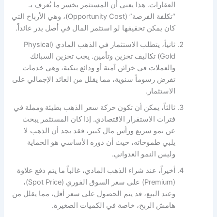
العقارات. هذا يعني أن المستثمر يخسر ما يُعرف بـ
“تكلفة الفرصة” (Opportunity Cost)، وهي الأرباح التي
كان يمكن تحقيقها لو استثمر المال في أصل يدر عائداً.
ثانياً، يتطلب الاستثمار في الذهب المادي (Physical
Gold) تكاليف تخزين وتأمين. يجب تخزين السبائك
والعملات في خزائن آمنة أو ودائع بنكية، وهي خدمات
تفرض رسوماً سنوية، مما يقلل من العائد الإجمالي على
الاستثمار.
ثالثاً، يمكن أن تكون حركة سعر الذهب بطيئة ومملة في
فترات الاستقرار الاقتصادي. إذا كان المستثمر يبحث
عن نمو سريع ورأس مال كبير، فقد يجد أن الذهب لا
يلبي طموحاته، حيث أن دوره الأساسي هو الحماية
وليس النمو العدواني.
أخيراً، عند شراء الذهب المادي، غالباً ما يتم دفع علاوة
(Premium) على سعر السوق الفوري (Spot Price)،
وعند البيع، قد يتم الحصول على سعر أقل، مما يقلل من
هامش الربح، خاصة في الكميات الصغيرة.