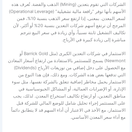
الشركات التي تقوم بتعدين (Mining) الذهب والفضة. تُعرف هذه
الأسهم بأنها توفر “رافعة مالية تشغيلية” (Operational Leverage)
لسعر المعدن. بمعنى، إذا ارتفع سعر الذهب بنسبة 10%، فمن
المرجح أن ترتفع أسهم شركات التعدين بنسبة 20% أو أكثر، لأن
تكاليف التشغيل ثابتة نسبياً، وأي زيادة في سعر البيع تترجم
مباشرة إلى زيادة كبيرة في الأرباح.
الاستثمار في شركات التعدين الكبرى (مثل Barrick Gold أو
Newmont) يسمح للمستثمر بالاستفادة من ارتفاع أسعار المعادن
مع الحصول على دخل إضافي من توزيعات الأرباح (Dividends)
التي تدفعها بعض هذه الشركات. ومع ذلك، فإن هذا النوع من
الاستثمار يحمل مخاطر إضافية تتعلق بالشركة نفسها، مثل سوء
الإدارة، أو الإضرابات العمالية، أو المشاكل الجيوسياسية في
مناطق التعدين، أو ارتفاع تكاليف استخراج المعدن. لذلك، يجب
على المستثمر إجراء تحليل شامل للوضع المالي للشركة قبل
الاستثمار، مع الأخذ في الاعتبار أن أداء السهم قد لا يتطابق دائماً
مع أداء سعر المعدن الأساسي.