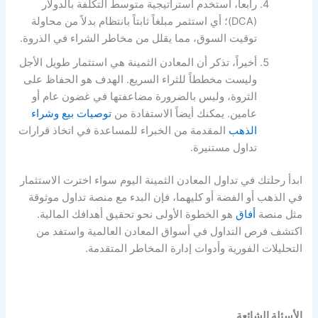
رابعاً، استخدم استراتيجية متوسط التكلفة بالدولار
(DCA)؛ أي استثمر مبلغاً ثابتاً بانتظام بدلاً من محاولة
توقيت السوق، مما يقلل من مخاطر الشراء في الذروة.
أخيراً، تذكر أن المعادن الثمينة هي استثمار طويل الأجل
وليست مخططاً للثراء السريع. الهدف هو الحفاظ على
الثروة، وليس بالضرورة مضاعفتها في غضون عام أو
عامين. يمكنك أيضاً الاستفادة من
توصيات بيع وشراء
الذهب
المقدمة من الخبراء للمساعدة في اتخاذ قرارات
تداول مستنيرة.
ابدأ رحلتك في تداول المعادن الثمينة اليوم سواء اخترت الاستثمار
في الذهب أو الفضة أو كليهما، فإن البدء مع منصة تداول موثوقة
مثل منصة
أفاق
هو الخطوة الأولى نحو تحقيق أهدافك المالية.
اكتشف فرص التداول في أسواق المعادن العالمية واستفد من
التحليلات الفورية وأدوات إدارة المخاطر المتقدمة.
الأسئلة الشائعة