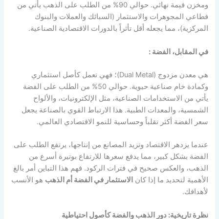
ومخزن قيمة نهائي. حوالي 90% من الطلب على الذهب يأتي من
قطاعي المجوهرات والاستثمار (السبائك والعملات والبنوك
المركزية)، مما يجعله أقل تأثراً بالدورات الاقتصادية الصناعية.
في المقابل، الفضة :
هي معدن مزدوج (Dual Metal)؛ فهي تعمل كأصل استثماري
وكمادة خام صناعية حيوية. حوالي 50% من الطلب على الفضة
يأتي من الاستخدامات الصناعية، مثل الإلكترونيات، والألواح
الشمسية، والمعدات الطبية. هذا الارتباط القوي بالصناعة يجعل
سعر الفضة أكثر تقلباً وحساسية للنمو الاقتصادي العالمي.
عندما يزدهر الاقتصاد وتزيد المصانع من إنتاجها، يرتفع الطلب على
الفضة بشكل كبير، مما يدفع سعرها للارتفاع بوتيرة أسرع من
الذهب، والعكس صحيح في فترات الركود. فهم هذا التباين أمر بالغ
الأهمية لتحديد ما إذا كان
الاستثمار في الفضة أم الذهب
هو الأنسب
لأهدافك.
نظرة تاريخية: دور الذهب والفضة كأصول احتياطية