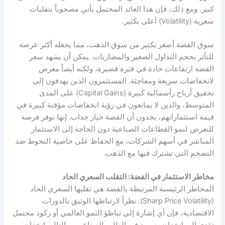
كبير. ومع ذلك، فإن هذا العائد المحتمل يأتي مصحوباً بتقلبات
سعرية (Volatility) أعلى بكثير.
سوق الفضة أصغر بكثير من سوق الذهب، مما يجعله أكثر عرضة
للتأثر بحجم التداول الصغير والمضاربات. يمكن أن يشهد سعر
الفضة ارتفاعات حادة في فترة قصيرة، ولكنه أيضاً معرض
لانخفاضات سريعة ومفاجئة. المستثمرون الذين يهدفون إلى
تحقيق أرباح رأسمالية كبيرة (Capital Gains) على المدى
المتوسط، والذين لا يمانعون في رؤية انخفاضات مؤقتة كبيرة في
قيمة استثماراتهم، يجدون أن الفضة خيار جذاب. إنها توفر فرصة
للتعرض لنمو القطاعات الصناعية دون الحاجة إلى الاستثمار
المباشر في أسهم الشركات، مع الحفاظ على خاصية التحوط ضد
التضخم التي تشترك فيها مع الذهب.
مخاطر الاستثمار في الفضة: التقلب السعري الحاد
المخاطر الرئيسية المرتبطة بالفضة هي تقلبها السعري الحاد
(Sharp Price Volatility). نظراً لارتباطها الوثيق بالدورات
الاقتصادية، فإن أي إشارة إلى تباطؤ النمو العالمي أو ركود محتمل