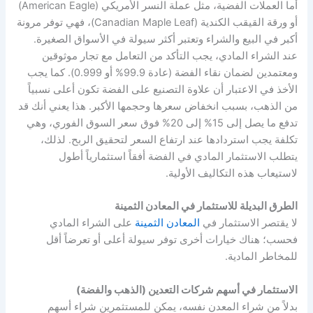
أما العملات الفضية، مثل عملة النسر الأمريكي (American Eagle)
أو ورقة القيقب الكندية (Canadian Maple Leaf)، فهي توفر مرونة
أكبر في البيع والشراء وتعتبر أكثر سيولة في الأسواق الصغيرة.
عند الشراء المادي، يجب التأكد من التعامل مع تجار موثوقين
ومعتمدين لضمان نقاء الفضة (عادة 99.9% أو 0.999). كما يجب
الأخذ في الاعتبار أن علاوة التصنيع على الفضة تكون أعلى نسبياً
من الذهب، بسبب انخفاض سعرها وحجمها الأكبر. هذا يعني أنك قد
تدفع ما يصل إلى 15% إلى 20% فوق سعر السوق الفوري، وهي
تكلفة يجب استردادها عند ارتفاع السعر لتحقيق الربح. لذلك،
يتطلب الاستثمار المادي في الفضة أفقاً استثمارياً أطول
لاستيعاب هذه التكاليف الأولية.
الطرق البديلة للاستثمار في المعادن الثمينة
لا يقتصر
الاستثمار في
المعادن الثمينة
على الشراء المادي
فحسب؛ هناك خيارات أخرى توفر سيولة أعلى أو تعرضاً أقل
للمخاطر المادية.
الاستثمار في أسهم شركات التعدين (الذهب والفضة)
بدلاً من شراء المعدن نفسه، يمكن للمستثمرين شراء أسهم