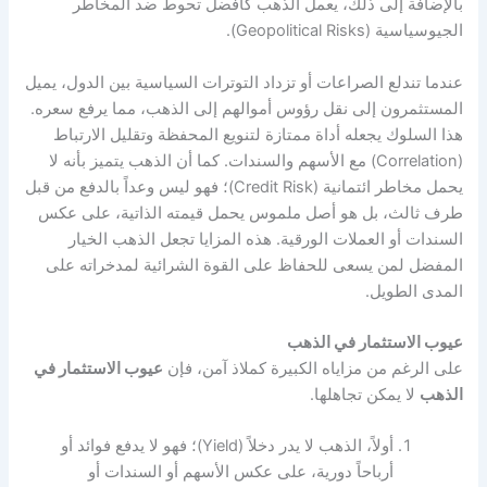
بالإضافة إلى ذلك، يعمل الذهب كأفضل تحوط ضد المخاطر
الجيوسياسية (Geopolitical Risks).
عندما تندلع الصراعات أو تزداد التوترات السياسية بين الدول، يميل
المستثمرون إلى نقل رؤوس أموالهم إلى الذهب، مما يرفع سعره.
هذا السلوك يجعله أداة ممتازة لتنويع المحفظة وتقليل الارتباط
(Correlation) مع الأسهم والسندات. كما أن الذهب يتميز بأنه لا
يحمل مخاطر ائتمانية (Credit Risk)؛ فهو ليس وعداً بالدفع من قبل
طرف ثالث، بل هو أصل ملموس يحمل قيمته الذاتية، على عكس
السندات أو العملات الورقية. هذه المزايا تجعل الذهب الخيار
المفضل لمن يسعى للحفاظ على القوة الشرائية لمدخراته على
المدى الطويل.
عيوب الاستثمار في الذهب
على الرغم من مزاياه الكبيرة كملاذ آمن، فإن
عيوب الاستثمار في
الذهب
لا يمكن تجاهلها.
أولاً، الذهب لا يدر دخلاً (Yield)؛ فهو لا يدفع فوائد أو
أرباحاً دورية، على عكس الأسهم أو السندات أو