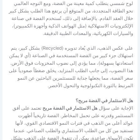
لوح شمسي يتطلب كمية معينة من الفضة، ومع التوجه العالمي
نحو الطاقة المتجددة، من المتوقع أن يرتفع هذا الطلب بشكل كبير
خلال العقد القادم. بالإضافة إلى ذلك، تُستخدم الفضة في صناعة
الإلكترونيات الاستهلاكية (مثل الهواتف الذكية وأجهزة الكمبيوتر)،
والسيارات الكهربائية، والمعدات الطبية الدقيقة.
على عكس الذهب، الذي يُعاد تدويره (Recycled) بشكل كبير، يتم
استهلاك جزء كبير من الفضة المستخدمة في الصناعة (أي لا يمكن
استعادتها بسهولة)، مما يؤدي إلى نضوب المخزونات فوق الأرض.
هذا النضوب، إلى جانب الطلب المتزايد، يخلق ضغطاً صعودياً على
سعر الفضة، مما يجعلها جذابة للمستثمرين الباحثين عن النمو
المرتبط بالثورة التكنولوجية والتحول الأخضر.
هل الاستثمار في الفضة مربح؟
الإجابة على سؤال
هل الاستثمار في الفضة مربح
تعتمد على أفق
المستثمر وقدرته على تحمل المخاطر. الفضة تاريخياً أظهرت
عوائد أعلى من الذهب في فترات النمو الاقتصادي القوي، لأنها
تستفيد من كل من الطلب الاستثماري والطلب الصناعي. عندما
تكون الأسواق صاعدة، يمكن أن تتفوق الفضة على الذهب بشكل