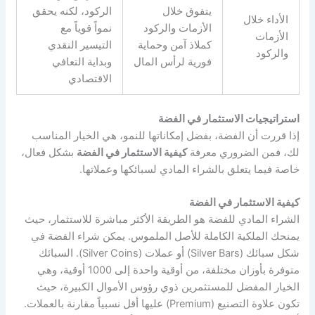
يتفوق خلال
الركود، لكنه يحقق
الأداء خلال
الأزمات والركود
نمواً قوياً مع
الأزمات
كملاذ آمن وحماية
التيسير النقدي
والركود
فورية لرأس المال
وبداية التعافي
الاقتصادي
استراتيجيات الاستثمار في الفضة
إذا قررت أن الفضة، بفضل إمكاناتها للنمو، هي الخيار المناسب
لك، فمن الضروري معرفة
كيفية الاستثمار في الفضة
بشكل فعال،
خاصة فيما يتعلق بالشراء المادي لسبائكها وعملاتها.
كيفية الاستثمار في الفضة
الشراء المادي للفضة هو الطريقة الأكثر مباشرة للاستثمار، حيث
يمنحك الملكية الكاملة للأصل الملموس. يمكن شراء الفضة في
شكل سبائك (Silver Bars) أو عملات (Silver Coins). السبائك
متوفرة بأوزان مختلفة، من أوقية واحدة إلى 1000 أوقية، وهي
الخيار المفضل للمستثمرين ذوي رؤوس الأموال الكبيرة، حيث
تكون علاوة التصنيع (Premium) عليها أقل نسبياً مقارنة بالعملات.