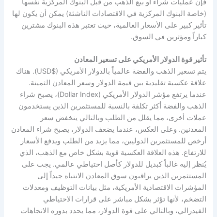
فإن عمليات شراء أو بيع الذهب من قبل البنوك المركزية نفسها
(خاصة البنوك المركزية في الاقتصادات الناشئة) يمكن أن يكون لها
تأثير كبير على الأسعار العالمية، حيث تعتبر هذه البنوك مشترين
كباراً ومؤثرين في السوق.
تأثير قوة الدولار الأمريكي على تسعير المعادن
يتم تسعير الذهب والفضة عالمياً بالدولار الأمريكي ($USD). هناك
علاقة عكسية تقليدية بين قيمة الدولار وسعر المعادن الثمينة.
عندما يرتفع مؤشر الدولار الأمريكي (Dollar Index)، يصبح شراء
الذهب والفضة أكثر تكلفة بالنسبة للمستثمرين الذين يستخدمون
عملات أخرى، مما يقلل من الطلب وبالتالي ينخفض سعر
المعدنين. وعلى العكس، عندما يضعف الدولار، يصبح شراء المعادن
أرخص للمستثمرين الدوليين، مما يزيد من الطلب ويدفع الأسعار
للارتفاع. هذه العلاقة العكسية قوية بشكل خاص مع الذهب، الذي
يُنظر إليه غالباً كبديل للدولار كأصل احتياطي عالمي. يجب على
المستثمرين الذين يراقبون سوق المعادن الانتباه جيداً إلى
المؤشرات الاقتصادية الأمريكية، مثل بيانات التوظيف ومعدلات
التضخم، لأنها تؤثر بشكل مباشر على قرارات الاحتياطي
الفيدرالي، وبالتالي على قوة الدولار، مما يحدد بدوره الاتجاهات