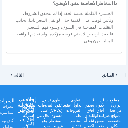
ما المخاطر الأساسية لعقود الأوبشن؟
الخسارة الكاملة لقيمة العقد إذا لم تتحقق الشروط،
وتأثير الوقت على القيمة حتى لو بقي السعر ثابتًا، بجانب
التقلبات المفاجئة في السوق، وسوء فهم التسعير
فالعقد الرخيص لا يعني فرصة مؤكدة، واستخدام الرافعة
المالية دون وعي.
السابق
التالي
إخلاء
الميزات
Afaq هي
المعلومات
لن
لا
ينطوي
ينطوي تداول
علامة
مسؤولية
الواردة
تكون
تضمن
تداول عقود
عقود الفروقات
الندوات
تجارية
المخاطر
في هذا
آفاق
آفاق
الفروقات
(CFDs) على
مملوكة
المباشرة
الموقع غير
للتداول
للتداول
على
مستوى عالٍ من
لشركة
آفاق إف
أكاديمية
مخصصة
مسؤولة
دقة أو
مخاطر
المخاطر وهو
إكس
لسكان أو
تحت
اكتمال
فقدان
غير مناسب
التداول
ماركتس