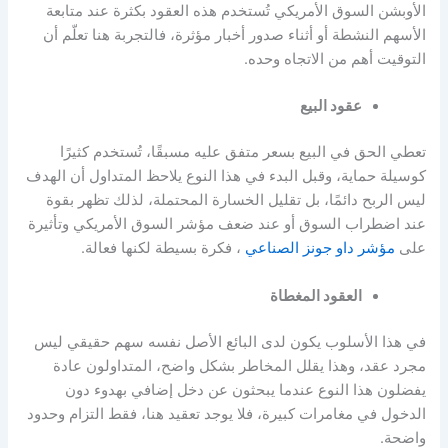
الأوبشن السوق الأمريكي تُستخدم هذه العقود بكثرة عند متابعة
الأسهم النشطة أو أثناء صدور أخبار مؤثرة، فالتجربة هنا تعلّم أن
التوقيت أهم من الاتجاه وحده.
عقود البيع
تعطي الحق في البيع بسعر متفق عليه مسبقًا، تُستخدم كثيرًا
كوسيلة حماية، وقبل البدء في هذا النوع يلاحظ المتداول أن الهدف
ليس الربح دائمًا، بل تقليل الخسارة المحتملة، لذلك تظهر بقوة
عند اضطراب السوق أو عند ضعف
مؤشر السوق الأمريكي
وتأثيرة
على
مؤشر داو جونز الصناعي
، فكرة بسيطة لكنها فعالة.
العقود المغطاة
في هذا الأسلوب يكون لدى البائع الأصل نفسه سهم حقيقي ليس
مجرد عقد، وهذا يقلل المخاطر بشكل واضح، المتداولون عادة
يفضلون هذا النوع عندما يبحثون عن دخل إضافي بهدوء دون
الدخول في مغامرات كبيرة، فلا يوجد تعقيد هنا، فقط التزام وحدود
واضحة.