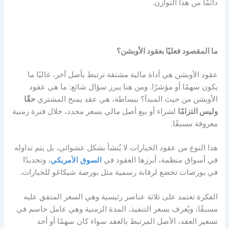
دائمًا من هذا التوازن.
ما المقصود فعليًا بعقود الأوبشن؟
عقود الأوبشن هي
أداة مالية مشتقة ترتبط بأصل آخر، غالبًا ما
يكون سهمًا أو مؤشرًا. ومن هنا يبرز سؤال شائع: ما هي عقود
الأوبشن من حيث المبدأ؟ ببساطة، هي عقد يمنح المشتري
حقًا
وليس التزامًا
لشراء أو بيع أصل مالي بسعر محدد، خلال فترة زمنية
معروفة مسبقًا.
هذا النوع من عقود الخيارات لا يُنشأ بشكل عشوائي، بل يتم تداوله
في أسواق منظمة، أبرزها
العقود في
السوق الأمريكي
،
وتحديدًا
في بورصات تخضع لرقابة رسمية مثل بورصة شيكاغو للخيارات.
الفكرة تعتمد على ثلاثة عناصر رئيسية وهي السعر المتفق عليه
مسبقًا، ويُعرف بسعر التنفيذ، المدة الزمنية وهي عامل حاسم في
تسعير العقد، الأصل المرتبط بالعقد سواء كان سهمًا أو أحد