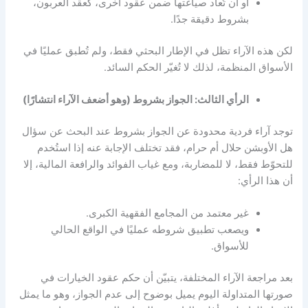
أو أن تُعاد صياغتها ضمن عقود أخرى، كعقد العربون،
بشروط دقيقة جدًا.
لكن هذه الآراء تظل في الإطار البحثي فقط، ولم تُطبق عمليًا في
الأسواق المنظمة، لذلك لا تُغيّر الحكم السائد.
الرأي الثالث: الجواز بشروط (وهو أضعف الآراء انتشارًا)
توجد آراء فردية محدودة عن الجواز بشروط عند البحث عن سؤال
هل الأوبشن حلال أم حرام،
فقد تختلف الإجابة عنه إذا استُخدم
للتحوّط فقط، لا للمضاربة، ومع غياب الفوائد والرافعة المالية، إلا
أن هذا الرأي:
غير معتمد من المجامع الفقهية الكبرى.
ويصعب تطبيق شروطه عمليًا في الواقع الحالي
للأسواق.
بعد مراجعة الآراء المختلفة، يتبيّن أن
حكم عقود الخيارات
في
صورتها المتداولة اليوم يميل بوضوح إلى عدم الجواز، وهو ما يمثل