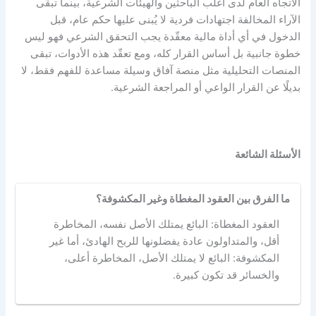
الاتجاه العام لدى أغلب الباحثين والهيئات الشرعية، بينما تبقى
الآراء المخالفة اجتهادات فردية لا يُبنى عليها حكم عام، قبل
الدخول في أي أداة مالية معقّدة يجب التحقق الشرعي فهو ليس
خطوة جانبية بل أساس القرار كله، ومع تعقّد هذه الأدوات، تبقى
المنصات التحليلية مثل
منصة آفاق
وسيلة مساعدة للفهم فقط، لا
بديلًا عن القرار الواعي أو المراجعة الشرعية.
الأسئلة الشائعة
ما الفرق بين العقود المغطاة وغير المكشوفة؟
العقود المغطاة: البائع يمتلك الأصل نفسه، المخاطرة
أقل، والمتداولون عادة يفضلونها للربح الهادئ، أما غير
المكشوفة: البائع لا يمتلك الأصل، المخاطرة أعلى،
والخسائر قد تكون كبيرة.