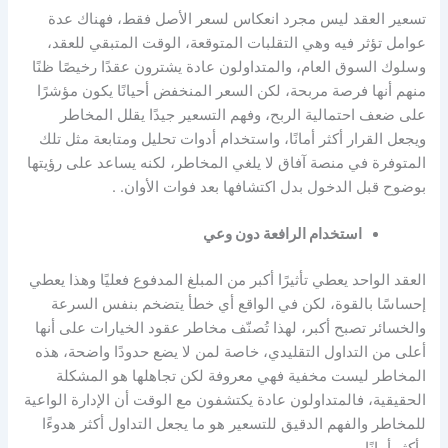
تسعير العقد ليس مجرد انعكاس لسعر الأصل فقط، فهناك عدة
عوامل تؤثر فيه وهي التقلبات المتوقعة، الوقت المتبقي للعقد،
وسلوك السوق العام، والمتداولون
عادة يشترون عقدًا رخيصًا ظنًا
منهم أنها فرصة مربحة، لكن السعر المنخفض أحيانًا يكون مؤشرًا
على ضعف احتمالية الربح، وفهم التسعير جيدًا يقلل المخاطر
ويجعل القرار أكثر أمانًا، واستخدام أدوات تحليل ومتابعة مثل تلك
المتوفرة في
منصة آفاق
لا يلغي المخاطر، لكنه يساعد على رؤيتها
بوضوح قبل الدخول بدل اكتشافها بعد فوات الأوان. .
استخدام الرافعة دون وعي
العقد الواحد يعطي تأثيرًا أكبر من المبلغ المدفوع فعليًا وهذا يعطي
إحساسًا بالقوة، لكن في الواقع أي خطأ يتضخم بنفس السرعة
والخسائر تصبح أكبر، لهذا تُصنّف مخاطر عقود الخيارات على أنها
أعلى من التداول التقليدي، خاصة لمن لا يضع حدودًا واضحة، هذه
المخاطر ليست مخفية فهي معروفة لكن تجاهلها هو المشكلة
الحقيقية، فالمتداولون عادة يكتشفون مع الوقت أن الإدارة الواعية
للمخاطر والفهم الدقيق للتسعير هو ما يجعل التداول أكثر هدوءًا