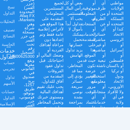
مواطني
أي
أو
بعض أو كل
لجميع
(جزر
نسخ
القمر)
الولايات
ظرف
موثوقية
رأس المال
المستثمرين.
المحدودة
التداول
المتحدة أو
من
المعلومات
المستثمر.
المعلومات
Afaq FX
المملكه
أو
الظروف
يجب ألا
المقدمة على
Markets،
التحليلات
المتحده أو
عن
المنتجات
تتداول أبداً
هذا الموقع هي
وهي
شركة
كندا أو
أي
أو
بأموال لا
لأغراض إعلامية
تصنيف
مسجلة
الاتحاد
خسائر
الخدمات
يمكنك
عامة فقط وتم
النصائح
في جزر
الروسي
مباشرة
المقدمة
تحمل
إعدادها دون
القمر
الحاسبة
تحت
أو
أو غير
على
خسارتها.
مراعاة أهدافك
رقم
خدمات
إسرائيل
مباشرة
هذا
يزيد تداول
الفردية أو
التسجيل
أو
أو
الموقع،
الهامش
وضعك المالي أو
التداول
HN00625300،
فلسطين
تبعية
حيث قد
من
احتياجاتك. قبل
ويقع
حساب
مقرها
أو باكستان
ناشئة
تكون
المخاطر،
تداول عقود
تجريبي
القانوني
أو تركيا
عن
عرضة
مما قد
الفروقات
في
ودول
استخدام
للتغيير
يؤدي إلى
المقدمة من
صندوق
تداول
بريد
الاتحاد
مع
معلومات
خسائر
آفاق للتداول،
الأسهم
1257،
الأوروبي،
أو
مرور
سريعة.
يجب عليك تقييم
طريق
حسابات
ولا للأفراد
منتجات
الوقت.
نوصي
أهدافك المالية
بونوفو،
في أي
أو
أي
بشدة
ومستوى خبرتك
فومبوني،
التداول
جزر
ولاية
خدمات
اعتماد
بمراجعة
وتحمل المخاطر
الإسلامية
القمر.
قضائية
هذا
على
بيان
بعناية. ننصح
السلع
حيث يكون
الموقع.
المعلومات
الإفصاح
بشدة بطلب
شركة
'آفاق إف
هذا
المقدمة
عن
المشورة المالية
العملات
إكس
التداول
يكون
المخاطر
المهنية
ماركتس
الدعم
مقيداً أو
على
والشروط
المستقلة قبل
(جزر