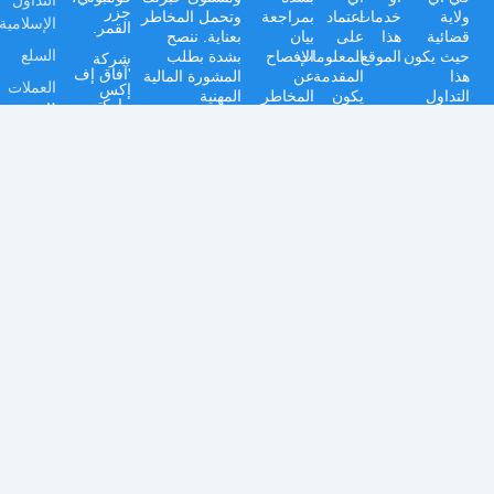
التداول
جزر
ولاية
خدمات
اعتماد
بمراجعة
وتحمل المخاطر
الإسلامية
القمر.
قضائية
هذا
على
بيان
بعناية. ننصح
السلع
حيث يكون
الموقع.
المعلومات
الإفصاح
بشدة بطلب
شركة
'آفاق إف
هذا
المقدمة
عن
المشورة المالية
العملات
إكس
التداول
يكون
المخاطر
المهنية
ماركتس
الدعم
مقيداً أو
على
والشروط
المستقلة قبل
(جزر
مركز
محظوراً
مسؤوليتك
والأحكام
الانخراط في أي
القمر)
المحدودة'
المساعدة
بموجب
الخاصة.
وسياسة
أنشطة تداول.
Afaq FX
القوانين أو
الخصوصية
Markets،
كيفية
اللوائح
قبل اتخاذ
مرخصة
الإيداع
من قبل
المحلية.
أي قرارات
هيئة
والسحب
استثمارية.
الخدمات
الدولية
كيفية
في موال
فتح
بموجب
ترخيص
حساب
رقم
BFX2025079
كيفية
التحقق
من
حسابك
الشكاوى
الموارد
دروس