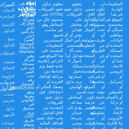
إخلاء
الميزات
Afaq هي
المعلومات
لن
لا
ينطوي
ينطوي تداول
علامة
مسؤولية
الواردة
تكون
تضمن
تداول عقود
عقود الفروقات
الندوات
تجارية
المخاطر
في هذا
آفاق
آفاق
الفروقات
(CFDs) على
مملوكة
المباشرة
الموقع غير
للتداول
للتداول
على
مستوى عالٍ من
لشركة
آفاق إف
أكاديمية
مخصصة
مسؤولة
دقة أو
مخاطر
المخاطر وهو
إكس
لسكان أو
تحت
اكتمال
فقدان
غير مناسب
التداول
ماركتس
مواطني
أي
أو
بعض أو كل
لجميع
(جزر
نسخ
القمر)
الولايات
ظرف
موثوقية
رأس المال
المستثمرين.
المحدودة
التداول
المتحدة أو
من
المعلومات
المستثمر.
المعلومات
Afaq FX
المملكه
أو
الظروف
يجب ألا
المقدمة على
Markets،
التحليلات
المتحده أو
عن
المنتجات
تتداول أبداً
هذا الموقع هي
وهي
شركة
كندا أو
أي
أو
بأموال لا
لأغراض إعلامية
تصنيف
مسجلة
الاتحاد
خسائر
الخدمات
يمكنك
عامة فقط وتم
النصائح
في جزر
الروسي
مباشرة
المقدمة
تحمل
إعدادها دون
القمر
الحاسبة
تحت
أو
أو غير
على
خسارتها.
مراعاة أهدافك
رقم
خدمات
إسرائيل
مباشرة
هذا
يزيد تداول
الفردية أو
التسجيل
أو
أو
الموقع،
الهامش
وضعك المالي أو
التداول
HN00625300،
فلسطين
تبعية
حيث قد
من
احتياجاتك. قبل
ويقع
حساب
مقرها
أو باكستان
ناشئة
تكون
المخاطر،
تداول عقود
تجريبي
القانوني
أو تركيا
عن
عرضة
مما قد
الفروقات
في
ودول
استخدام
للتغيير
يؤدي إلى
المقدمة من
صندوق
تداول
بريد
الاتحاد
مع
معلومات
خسائر
آفاق للتداول،
الأسهم
1257،
الأوروبي،
أو
مرور
سريعة.
يجب عليك تقييم
طريق
حسابات
ولا للأفراد
منتجات
الوقت.
نوصي
أهدافك المالية
بونوفو،
في أي
أو
أي
بشدة
ومستوى خبرتك
فومبوني،