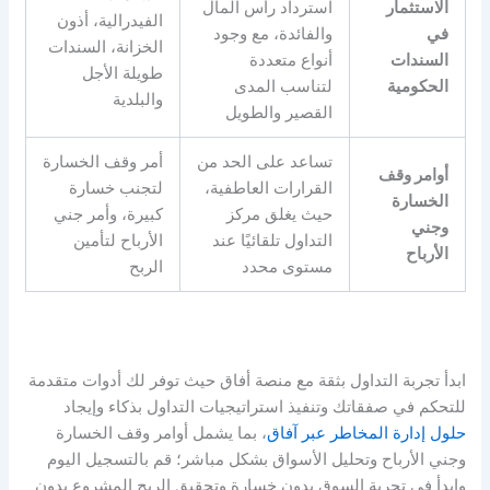
الاستثمار
استرداد رأس المال
الفيدرالية، أذون
في
والفائدة، مع وجود
الخزانة، السندات
السندات
أنواع متعددة
طويلة الأجل
الحكومية
لتناسب المدى
والبلدية
القصير والطويل
تساعد على الحد من
أمر وقف الخسارة
أوامر وقف
القرارات العاطفية،
لتجنب خسارة
الخسارة
حيث يغلق مركز
كبيرة، وأمر جني
وجني
التداول تلقائيًا عند
الأرباح لتأمين
الأرباح
مستوى محدد
الربح
ابدأ تجربة التداول بثقة مع منصة أفاق حيث توفر لك أدوات متقدمة
للتحكم في صفقاتك وتنفيذ استراتيجيات التداول بذكاء وإيجاد
حلول إدارة المخاطر عبر آفاق
، بما يشمل أوامر وقف الخسارة
وجني الأرباح وتحليل الأسواق بشكل مباشر؛ قم بالتسجيل اليوم
وابدأ في تجربة السوق بدون خسارة وتحقيق الربح المشروع بدون