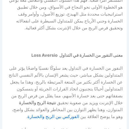
المستقر أمرًا صعبًا؛ فهم هذا السلوك النفسي والتعامل معه بوعي
هو الخطوة الأولى نحو النجاح في الأسواق، ومن خلال تطبيق
استراتيجيات محددة مثل الهيدج، توزيع الأصول، وأوامر وقف
الخسارة وجني الأرباح يمكن للمتداول السيطرة على انفعالاته
وتحقيق فرص الربح من خلال الإنترنت بشكل أكثر فعالية.
معنى النفور من الخسارة في التداول
Loss Aversio
النفور من الخسارة في التداول يعد سلوكًا نفسيًا واضحًا يؤثر على
المتداولين بشكل مباشر، حيث يشعر الإنسان بالألم النفسي الناتج
عن الخسارة أكثر بكثير من المتعة المرتبطة بالربح، وهذا ما يجعل
المتداولين أحيانًا يتجنبون اتخاذ القرارات الجريئة أو يتمسكون
بصفقاتهم حتى بعد
خسارة الأسهم
، مما يقلل من فرص الربح من
خلال الإنترنت ويزيد من صعوبة تحقيق
نتيجة الربح والخسارة
المتوازن، وهنا يظهر التوازن بين المخاطر والعوائد بشكل واضح،
وهو ما يوضح العلاقة بين
الفوركس بين الربح والخسارة
.