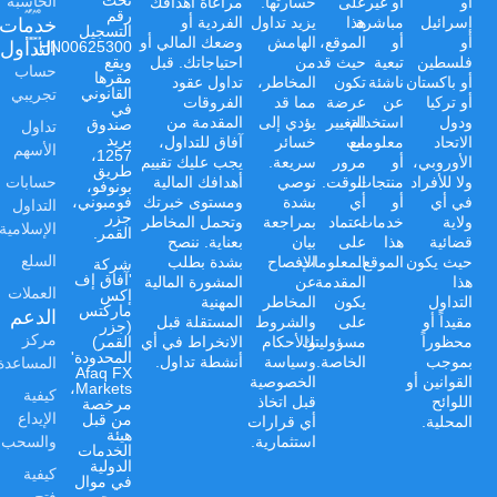
الحاسبة
أو
أو غير
على
خسارتها.
مراعاة أهدافك
رقم
خدمات
إسرائيل
مباشرة
هذا
يزيد تداول
الفردية أو
التسجيل
أو
أو
الموقع،
الهامش
وضعك المالي أو
التداول
HN00625300،
فلسطين
تبعية
حيث قد
من
احتياجاتك. قبل
ويقع
حساب
مقرها
أو باكستان
ناشئة
تكون
المخاطر،
تداول عقود
تجريبي
القانوني
أو تركيا
عن
عرضة
مما قد
الفروقات
في
ودول
استخدام
للتغيير
يؤدي إلى
المقدمة من
صندوق
تداول
بريد
الاتحاد
مع
معلومات
خسائر
آفاق للتداول،
الأسهم
1257،
الأوروبي،
أو
مرور
سريعة.
يجب عليك تقييم
طريق
حسابات
ولا للأفراد
منتجات
الوقت.
نوصي
أهدافك المالية
بونوفو،
في أي
أو
أي
بشدة
ومستوى خبرتك
فومبوني،
التداول
جزر
ولاية
خدمات
اعتماد
بمراجعة
وتحمل المخاطر
الإسلامية
القمر.
قضائية
هذا
على
بيان
بعناية. ننصح
السلع
حيث يكون
الموقع.
المعلومات
الإفصاح
بشدة بطلب
شركة
'آفاق إف
هذا
المقدمة
عن
المشورة المالية
العملات
إكس
التداول
يكون
المخاطر
المهنية
ماركتس
الدعم
مقيداً أو
على
والشروط
المستقلة قبل
(جزر
مركز
محظوراً
مسؤوليتك
والأحكام
الانخراط في أي
القمر)
المحدودة'
المساعدة
بموجب
الخاصة.
وسياسة
أنشطة تداول.
Afaq FX
القوانين أو
الخصوصية
Markets،
كيفية
اللوائح
قبل اتخاذ
مرخصة
الإيداع
من قبل
المحلية.
أي قرارات
هيئة
والسحب
استثمارية.
الخدمات
الدولية
كيفية
في موال
فتح
بموجب