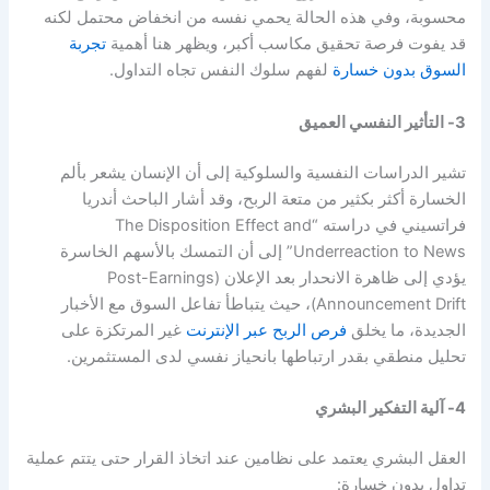
محسوبة، وفي هذه الحالة يحمي نفسه من انخفاض محتمل لكنه
قد يفوت فرصة تحقيق مكاسب أكبر، ويظهر هنا أهمية
تجربة
السوق بدون خسارة
لفهم سلوك النفس تجاه التداول.
3- التأثير النفسي العميق
تشير الدراسات النفسية والسلوكية إلى أن الإنسان يشعر بألم
الخسارة أكثر بكثير من متعة الربح، وقد أشار الباحث أندريا
فراتسيني في دراسته “The Disposition Effect and
Underreaction to News” إلى أن التمسك بالأسهم الخاسرة
يؤدي إلى ظاهرة الانحدار بعد الإعلان (Post-Earnings
Announcement Drift)، حيث يتباطأ تفاعل السوق مع الأخبار
الجديدة، ما يخلق
فرص الربح عبر الإنترنت
غير المرتكزة على
تحليل منطقي بقدر ارتباطها بانحياز نفسي لدى المستثمرين.
4- آلية التفكير البشري
العقل البشري يعتمد على نظامين عند اتخاذ القرار حتى يتتم عملية
تداول بدون خسارة: