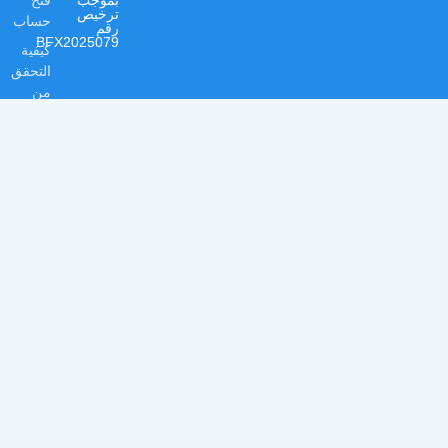
ترخيص
حساب
رقم
BFX2025079
كيفية
التحقق
من
حسابك
الشكاوى
الموارد
دروس
تعليمية
المقالات
الافتتاحية
المنتج
غرفة
الأخبار
حول
الشركة
الوظائف