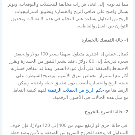
مما قد يؤدي إلى اتخاذ قرارات مخالفة للتحليلات والتوقعات، ويؤثر
بشكل واضح على
صافي الربح والخسارة
وتطبيق استراتيجيات
الربح من التداول يساعد على التحكم في هذه الانفعالات وتحقيق
التوازن بين العقل والعاطفة.
1- حالة التمسك بالخسارة
كمثال عملي إذا اشترى متداول سهمًا بسعر 100 دولار وانخفض
سعره تدريجيًا إلى 80 دولارًا، فقد يشعر النفور من الخسارة ويقرر
الاحتفاظ بالصفقة على أمل عودة السعر، وهنا قد تتفاقم خسارته
أكثر مع استمرار انخفاض سوق الأسهم، ويصبح السيطرة على
نتيجة الربح والخسارة أصعب دون تطبيق خطة واضحة ويمكن
الربط هنا مع
حكم الربح من العملات الرقمية
لفهم كيفية التعامل
مع مثل هذه الحالات في الأصول الرقمية.
2- حالة التسرع بالخروج
في حالة أخرى لو ارتفع سهم من 100 إلى 120 دولارًا، فإن خوف
المتداول قد يدفعه للخروج السريع من الصفقة بدلاً من وضع خطة