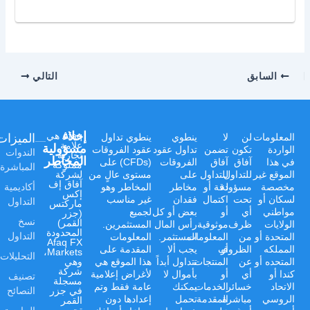
السابق
التالي
إخلاء
الميزات
Afaq هي
المعلومات
لن
لا
ينطوي
ينطوي تداول
علامة
مسؤولية
الواردة
تكون
تضمن
تداول عقود
عقود الفروقات
الندوات
تجارية
المخاطر
في هذا
آفاق
آفاق
الفروقات
(CFDs) على
مملوكة
المباشرة
الموقع غير
للتداول
للتداول
على
مستوى عالٍ من
لشركة
آفاق إف
أكاديمية
مخصصة
مسؤولة
دقة أو
مخاطر
المخاطر وهو
إكس
لسكان أو
تحت
اكتمال
فقدان
غير مناسب
التداول
ماركتس
مواطني
أي
أو
بعض أو كل
لجميع
(جزر
نسخ
القمر)
الولايات
ظرف
موثوقية
رأس المال
المستثمرين.
المحدودة
التداول
المتحدة أو
من
المعلومات
المستثمر.
المعلومات
Afaq FX
المملكه
أو
الظروف
يجب ألا
المقدمة على
Markets،
التحليلات
المتحده أو
عن
المنتجات
تتداول أبداً
هذا الموقع هي
وهي
شركة
كندا أو
أي
أو
بأموال لا
لأغراض إعلامية
تصنيف
مسجلة
الاتحاد
خسائر
الخدمات
يمكنك
عامة فقط وتم
النصائح
في جزر
الروسي
مباشرة
المقدمة
تحمل
إعدادها دون
القمر
تحت