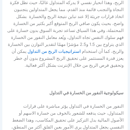
الربح، وهذا انحياز نفسي لا يدركه المتداول غالبًا، حيث تظل فكرة
النجاة والتجنب قائمة منذ القدم، مما يجعل المتداولين يتجنبون
اتخاذ قرارات جريئة إلا عند تباين
نتيجة الربح والخسارة
بشكل
واضح، بحيث يكون صافي الربح المتوقع أكبر بكثير من الخسارة
المحتملة، وفي هذا السياق تساعد تجربة السوق بدون خسارة على
فهم سلوك النفس تجاه التداول، ويُعد معامل النفور من الخسارة
الذي يتراوح بين 1.5 و2.5 مؤشرًا مهمًا لتقدير التوازن بين الخسارة
والربح، كما أن استخدام
استراتيجيات الربح من التداول
يمكن أن
يعزز قدرة المستثمر على تحقيق الربح المشروع بدون أي خطر
وتحقيق فرص الربح من خلال الإنترنت بشكل أكثر فعالية.
سيكولوجية النفور من الخسارة في التداول
النفور من الخسارة في التداول يؤثر مباشرة على قرارات
المتداول، حيث يدفعه للشعور بالخوف من خسارة الاسهم أو
الأصول المالية بدل التركيز على تحقيق المكاسب، وهذا الضغط
النفسي يجعل المتداول يرى الأمور بعين القلق أكثر من المنطق،