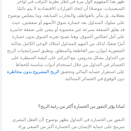
ظهر هذا المفهوم لأول مرة في إطار نظرية الترقب في أواخر
السبعينيات، موضحًا أن اتخاذ القرارات الاقتصادية لا يتم دائمًا
بعقلانية، بل يتأثر بالعواطف والتجارب السابقة، وما ينعكس بوضوح
على سلوك المتداول بعد
خسارة سوق الأسهم
أو صفقتين، حيث
قد يغلق الصفقة بسرعة غير محسوبة أو يبقي على صفقة خاسرة
على أمل انعكاس السوق، وهنا تصبح تجربة السوق بدون خسارة
أمرًا صعبًا، لذلك من المهم للمتداول امتلاك الوعي الكامل بحالته
الشعورية ليوازن بين العاطفة والمنطق، ويطبق استراتيجيات الربح
من التداول بشكل مدروس، مع التركيز على
كيفية السيطرة على
الخسائر في التداول
من خلال استخدام أدوات مناسبة للحفاظ
على استقرار حسابه المالي وتحقيق
الربح المشروع بدون مخاطرة
دون الوقوع في الخسائر المتتالية.
لماذا يؤثر النفور من الخسارة أكثر من رغبة الربح؟
النفور من الخسارة في التداول يظهر بوضوح لأن العقل البشري
مبرمج على حماية الإنسان من الخسارة أكثر من السعي وراء