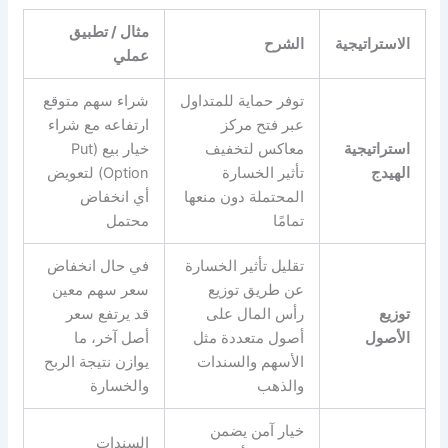
مثال / تطبيق
الاستراتيجية
الشرح
عملي
توفر حماية للمتداول
شراء سهم متوقع
عبر فتح مركز
ارتفاعه مع شراء
استراتيجية
معاكس لتخفيف
خيار بيع (Put
الهيدج
تأثير الخسارة
Option) لتعويض
المحتملة دون منعها
أي انخفاض
تمامًا
محتمل
تقليل تأثير الخسارة
في حال انخفاض
عن طريق توزيع
سعر سهم معين
توزيع
رأس المال على
قد يرتفع سعر
الأصول
أصول متعددة مثل
أصل آخر، ما
الأسهم والسندات
يوازن نتيجة الربح
والذهب
والخسارة
خيار آمن يضمن
السندات