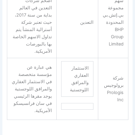
سهم
أضخم شركات
مجموعة
التعدين في العالم
بي.إتش.بي
بداية من سنة 2017،
المحدودة
التعدين
حيث تعتبر شركة
BHP
أسترالية المنشأ يتم
Group
تداول الاسهم الخاصة
Limited
بها بالبورصات
الأمريكية.
هي عبارة عن
الاستثمار
مؤسسة متخصصة
العقاري
شركة
في الاستثمار العقاري
والمرافق
برولوجيس
والمرافق اللوجستية
اللوجستية
Prologis
يوجد مقرها الرئيسي
Inc
في سان فرانسيسكو
الأمريكية.