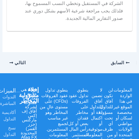
الشركة في المستقبل وتخطي النسب المسموح بها،
فلذلك يجب مراجعة شرعية الأسهم بشكل دوري عند
صدور التقارير المالية الجديدة.
السابق
التالي
إخلاء
الميزات
Afaq هي
المعلومات
لن
لا
ينطوي
ينطوي تداول
علامة
مسؤولية
الواردة
تكون
تضمن
تداول عقود
عقود الفروقات
الندوات
تجارية
المخاطر
في هذا
آفاق
آفاق
الفروقات
(CFDs) على
مملوكة
المباشرة
الموقع غير
للتداول
للتداول
على
مستوى عالٍ من
لشركة
آفاق إف
أكاديمية
مخصصة
مسؤولة
دقة أو
مخاطر
المخاطر وهو
إكس
لسكان أو
تحت
اكتمال
فقدان
غير مناسب
التداول
ماركتس
مواطني
أي
أو
بعض أو كل
لجميع
(جزر
نسخ
القمر)
الولايات
ظرف
موثوقية
رأس المال
المستثمرين.
المحدودة
التداول
المتحدة أو
من
المعلومات
المستثمر.
المعلومات
Afaq FX