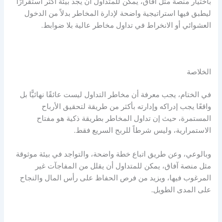
باختيار منصة مثل آفاق، يمكن للمتداول أن يجد بيئة أكثر استقرارًا
ليطبق فيها استراتيجية واضحة لإدارة المخاطر بدلاً من الدخول
العشوائي أو الانخراط في تداول مخاطر عالية بلا ضوابط.
الخلاصة
في الختام، يجب معرفة أن
مخاطر التداول
ليست عائقًا نهائيًّا بل
واقعًا يجب إدراكه وإدارته بأكثر من طريقة لتحقيق الأرباح
المستمرة، حيث إن
تداول المخاطر
بطريقة ذكية هو مفتاح
الاستمرارية، وليس شرطاً للربح السريع فقط.
وبالوعي، وعن طريق اتباع خطة واضحة، والتواجد في بيئة موثوقة
مثل منصة آفاق، يمكن للمتداول أن يقلل من المفاجآت غير
المرغوب فيها، ويزيد من فرص الحفاظ على رأس المال والنجاح
على المدى الطويل.