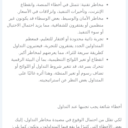
مخاطر تقنية: تتمثل في أخطاء المنصة، وانقطاع
الإنترنت، وتأخيرات التنفيذ، وانزلاقات في الأسعار.
مخاطر الأمان والوسيط، بعض الوسطاء قد يكونون غير
منظمين أو يفتقرون للشفافية، مما يزيد احتمال الاحتيال
أو سوء التنفيذ.
تجربة ذاتية محدودة أو افتقار للتعليم، فمعظم
المتداولين الجدد يفتقرون للتجربة، فيعتبرون التداول
كطريقة سريعة للثراء، مما يعرضهم لمخاطر أكبر.
انقطاع أو تغير اللوائح التنظيمية، بما أن البيئة الرقمية
تتحرك بسرعة، قد تتغير شروط التداول أو اللوائح أو
تضاف رسوم أو تغير المنصّة، وهذا أثره غالبًا على
المتداول بغض النظر عن استراتيجيته.
أخطاء شائعة يجب تجنبها عند التداول
لكي تقلل من احتمال الوقوع في مصيدة
مخاطر التداول
، إليك
بعض الأخطاء التي كثيرًا ما يقع فيها المتداولون، وتكون كما يلي: