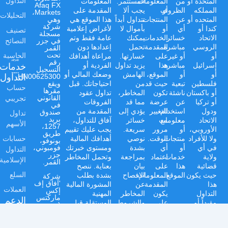
التداول
المتحدة أو
من
المعلومات
المستثمر.
المعلومات
Afaq FX
المملكه
أو
الظروف
يجب ألا
المقدمة على
Markets،
التحليلات
المتحده أو
عن
المنتجات
تتداول أبداً
هذا الموقع هي
وهي
شركة
كندا أو
أي
أو
بأموال لا
لأغراض إعلامية
تصنيف
مسجلة
الاتحاد
خسائر
الخدمات
يمكنك
عامة فقط وتم
النصائح
في جزر
الروسي
مباشرة
المقدمة
تحمل
إعدادها دون
القمر
الحاسبة
تحت
أو
أو غير
على
خسارتها.
مراعاة أهدافك
رقم
خدمات
إسرائيل
مباشرة
هذا
يزيد تداول
الفردية أو
التسجيل
أو
أو
الموقع،
الهامش
وضعك المالي أو
التداول
HN00625300،
فلسطين
تبعية
حيث قد
من
احتياجاتك. قبل
ويقع
حساب
مقرها
أو باكستان
ناشئة
تكون
المخاطر،
تداول عقود
تجريبي
القانوني
أو تركيا
عن
عرضة
مما قد
الفروقات
في
ودول
استخدام
للتغيير
يؤدي إلى
المقدمة من
صندوق
تداول
بريد
الاتحاد
مع
معلومات
خسائر
آفاق للتداول،
الأسهم
1257،
الأوروبي،
أو
مرور
سريعة.
يجب عليك تقييم
طريق
حسابات
ولا للأفراد
منتجات
الوقت.
نوصي
أهدافك المالية
بونوفو،
في أي
أو
أي
بشدة
ومستوى خبرتك
فومبوني،
التداول
جزر
ولاية
خدمات
اعتماد
بمراجعة
وتحمل المخاطر
الإسلامية
القمر.
قضائية
هذا
على
بيان
بعناية. ننصح
السلع
حيث يكون
الموقع.
المعلومات
الإفصاح
بشدة بطلب
شركة
'آفاق إف
هذا
المقدمة
عن
المشورة المالية
العملات
إكس
التداول
يكون
المخاطر
المهنية
ماركتس
الدعم
مقيداً أو
على
والشروط
المستقلة قبل
(جزر
مركز
محظوراً
مسؤوليتك
والأحكام
الانخراط في أي
القمر)
المحدودة'
المساعدة
بموجب
الخاصة.
وسياسة
أنشطة تداول.
Afaq FX