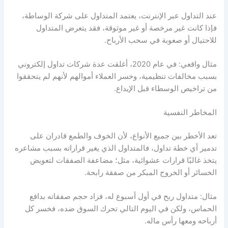
عند التداول عبر الإنترنت، يعتمد المتداول على شركة الوساطة،
فإذا كانت غير مرخصة أو غير موثوقة، فقد يتعرض المتداول
للاحتيال أو صعوبة في سحب الأرباح.
مثال واقعي: في عام 2020، أغلقت عدة شركات تداول إلكتروني
بسبب مخالفات تنظيمية، وخسر العملاء أموالهم لأنهم لم يتحققوا
من تراخيص الوسطاء قبل الإيداع.
المخاطر النفسية
تعد الأخطر بين جميع الأنواع، لأن الخوف والطمع قادران على
تدمير أي خطة تداول، فالمتداول الذي يغير قراراته بسبب مشاعره
يتخذ غالبًا قرارات عشوائية، مثل؛ مضاعفة الصفقات لتعويض
الخسائر أو الخروج المبكر من صفقة رابحة.
مثال: متداول ربح في أول أسبوع له، فزاد حجم صفقاته بدافع
الحماس، ولكن في اليوم التالي تحرك السوق ضده، فخسر كل
أرباحه ومعها رأس ماله.