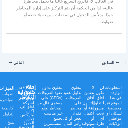
في الغالب لا، فالربح السريع غالبًا ما يحمل مخاطرة
عالية، لذا من الحكمة أن يتم التركيز على إدارة المخاطر
جيدًا، بدلاً من الدخول في صفقات سريعة بلا خطة أو
ضوابط.
السابق
التالي
إخلاء
الميزات
Afaq هي
المعلومات
لن
لا
ينطوي
ينطوي تداول
علامة
مسؤولية
الواردة
تكون
تضمن
تداول عقود
عقود الفروقات
الندوات
تجارية
المخاطر
في هذا
آفاق
آفاق
الفروقات
(CFDs) على
مملوكة
المباشرة
الموقع غير
للتداول
للتداول
على
مستوى عالٍ من
لشركة
آفاق إف
أكاديمية
مخصصة
مسؤولة
دقة أو
مخاطر
المخاطر وهو
إكس
لسكان أو
تحت
اكتمال
فقدان
غير مناسب
التداول
ماركتس
مواطني
أي
أو
بعض أو كل
لجميع
(جزر
نسخ
القمر)
الولايات
ظرف
موثوقية
رأس المال
المستثمرين.
المحدودة