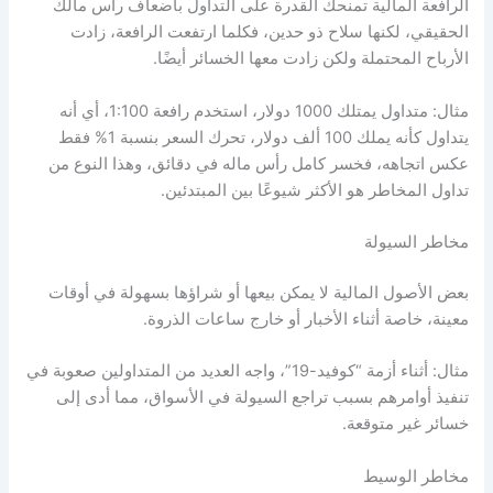
الرافعة المالية تمنحك القدرة على التداول بأضعاف رأس مالك
الحقيقي، لكنها سلاح ذو حدين، فكلما ارتفعت الرافعة، زادت
الأرباح المحتملة ولكن زادت معها الخسائر أيضًا.
مثال: متداول يمتلك 1000 دولار، استخدم رافعة 1:100، أي أنه
يتداول كأنه يملك 100 ألف دولار، تحرك السعر بنسبة 1% فقط
عكس اتجاهه، فخسر كامل رأس ماله في دقائق، وهذا النوع من
تداول المخاطر
هو الأكثر شيوعًا بين المبتدئين.
مخاطر السيولة
بعض الأصول المالية لا يمكن بيعها أو شراؤها بسهولة في أوقات
معينة، خاصة أثناء الأخبار أو خارج ساعات الذروة.
مثال: أثناء أزمة “كوفيد-19”، واجه العديد من المتداولين صعوبة في
تنفيذ أوامرهم بسبب تراجع السيولة في الأسواق، مما أدى إلى
خسائر غير متوقعة.
مخاطر الوسيط