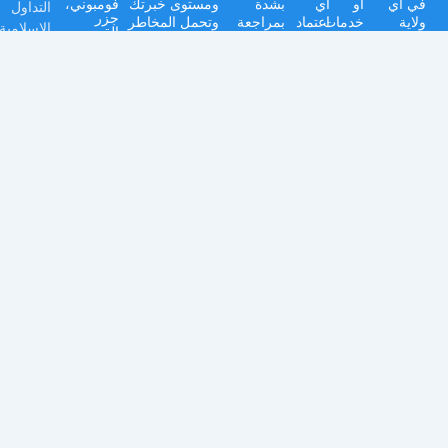
في أي
أو
أي
بشدة
ومستوى خبرتك
فومبوني،
التداول
جزر
ولاية
خدمات
اعتماد
بمراجعة
وتحمل المخاطر
الإسلامية
القمر.
قضائية
هذا
على
بيان
بعناية. ننصح
السلع
حيث يكون
الموقع.
المعلومات
الإفصاح
بشدة بطلب
شركة
'آفاق إف
هذا
المقدمة
عن
المشورة المالية
العملات
إكس
التداول
يكون
المخاطر
المهنية
ماركتس
الدعم
مقيداً أو
على
والشروط
المستقلة قبل
(جزر
مركز
محظوراً
مسؤوليتك
والأحكام
الانخراط في أي
القمر)
المحدودة'
المساعدة
بموجب
الخاصة.
وسياسة
أنشطة تداول.
Afaq FX
القوانين أو
الخصوصية
Markets،
كيفية
اللوائح
قبل اتخاذ
مرخصة
الإيداع
من قبل
المحلية.
أي قرارات
هيئة
والسحب
استثمارية.
الخدمات
الدولية
كيفية
في موال
فتح
بموجب
ترخيص
حساب
رقم
BFX2025079
كيفية
التحقق
من
حسابك
الشكاوى
الموارد