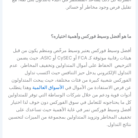
تقليل فرص وجود مخاطر أو خسائر.
ما هو أفضل وسيط فوركس وأهمية اختياره؟
أفضل وسيط فوركس يعتبر وسيط مرخّص ومنظم يكون من قبل
هيئات رقابية موثوقة كـ FCA أو CySEC أو ASIC، حيث يضمن
الترخيص الحفاظ على أموال المتداولين وتخفيف المخاطر، عدم
التداول الإلكتروني يدخل حيز التنافس حيث اكتسب تداول
الفوركس شعبية كبيرة من فئات مختلفة، حيث يبحث المتداولون
عن فرص الاستفادة من الأموال في
الأسواق العالمية
وهذا يتطلب
أدوات قوية ودعم من خلال شركات الوساطة التي توفر للمتداولين
كل ما يحتاجونه للتعامل في سوق الفوركس دون خوف لذا اختيار
أفضل وسيط فوركس تمر في غاية الأهمية حيث تساعدك على
تخفيف المخاطر وتزويد المتداولين بمجموعة من الميزات لتحسين
نتائج التداول.