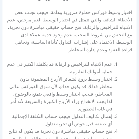
اختيار
وسيط فوركس
خطوة ضرورية وهامة، فيجب تجنب بعض
الأخطاء الشائعة والتي تتمثل في اختيار الوسيط الغير مرخص، عدم
الانتباه للتراخيص والرقابة، فتح حساب حقيقي مباشرة دون تجربة،
مع التحقق من شروط السحب، عدم وجود خدمة عملاء لدى
الوسيط، الاعتماد على إشارات التداول كأداة أساسية، وتجاهل
قراءة العقود وعدم إدارة المخاطر:
عدم الانتباه للتراخيص والرقابة قد يكلفك الكثير في عدم
حماية أموالك القانونية.
اختيار وسيط يروج لشعائر الأرباح المضمونة بدون
مخاطر فذلك قد يكون خداع، لأن سوق الفوركس عالي
المخاطر، فيجب اختيار وسيط واقعي يتمتع بالوضوح،
لذا يجب الانخداع وراء الأرباح الكبيرة والسريعة لأنه أمر
في غاية الخطورة.
إهمال تكاليف التداول فيجب حساب التكلفة الإجمالية
أي صفقة قبل خوض أي تجربة تداول.
فتح حساب حقيقي مباشرة دون تجربة قد يكون له نتائج
صعبة ومنها صعوبة استخدام المنصة وخلافه، ولهذا يجب