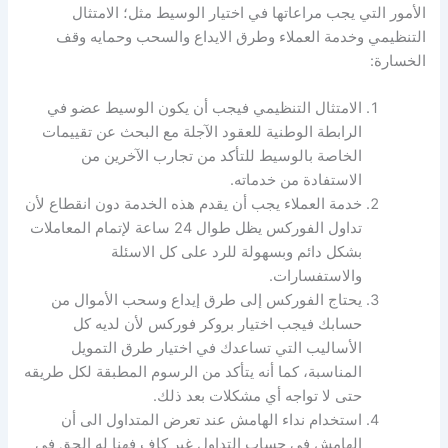
الأمور التي يجب مراعاتها في اختيار الوسيط مثل؛ الامتثال
التنظيمي وخدمة العملاء وطرق الايداع والسحب وحمايه وقف
الخسارة:
الامتثال التنظيمي فيجب أن يكون الوسيط عضو في
الرابطة الوطنية للعقود الآجلة مع البحث عن تقييمات
الخاصة بالوسيط للتأكد من تجارب الآخرين من
الاستفادة من خدماته.
خدمة العملاء يجب أن يقدم هذه الخدمة دون انقطاع لأن
تداول الفوركس يظل طوال 24 ساعة لإتمام المعاملات
بشكل دائم وبسهولة للرد على كل الاسئلة
والاستفسارات.
يحتاج الفوركس إلى طرق إيداع وسحب الأموال من
حسابك فيجب اختيار
بروكر فوركس
لأن لديه كل
الأساليب التي تساعدك في اختيار طرق التمويل
المناسبة، كما أنه يتأكد من الرسوم المطبقة لكل طريقه
حتى لا تواجه أي مشكلات بعد ذلك.
استخدام نداء الهامش عند تعرض المتداول الى أن
الهامش في حساب التداول غير كاف فهنا له الحق في