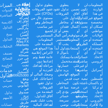
إخلاء
الميزات
Afaq هي
المعلومات
لن
لا
ينطوي
ينطوي تداول
علامة
مسؤولية
الواردة
تكون
تضمن
تداول عقود
عقود الفروقات
الندوات
تجارية
المخاطر
في هذا
آفاق
آفاق
الفروقات
(CFDs) على
مملوكة
المباشرة
الموقع غير
للتداول
للتداول
على
مستوى عالٍ من
لشركة
آفاق إف
أكاديمية
مخصصة
مسؤولة
دقة أو
مخاطر
المخاطر وهو
إكس
لسكان أو
تحت
اكتمال
فقدان
غير مناسب
التداول
ماركتس
مواطني
أي
أو
بعض أو كل
لجميع
(جزر
نسخ
القمر)
الولايات
ظرف
موثوقية
رأس المال
المستثمرين.
المحدودة
التداول
المتحدة أو
من
المعلومات
المستثمر.
المعلومات
Afaq FX
المملكه
أو
الظروف
يجب ألا
المقدمة على
Markets،
التحليلات
المتحده أو
عن
المنتجات
تتداول أبداً
هذا الموقع هي
وهي
شركة
كندا أو
أي
أو
بأموال لا
لأغراض إعلامية
تصنيف
مسجلة
الاتحاد
خسائر
الخدمات
يمكنك
عامة فقط وتم
النصائح
في جزر
الروسي
مباشرة
المقدمة
تحمل
إعدادها دون
القمر
الحاسبة
تحت
أو
أو غير
على
خسارتها.
مراعاة أهدافك
رقم
خدمات
إسرائيل
مباشرة
هذا
يزيد تداول
الفردية أو
التسجيل
أو
أو
الموقع،
الهامش
وضعك المالي أو
التداول
HN00625300،
فلسطين
تبعية
حيث قد
من
احتياجاتك. قبل
ويقع
حساب
مقرها
أو باكستان
ناشئة
تكون
المخاطر،
تداول عقود
تجريبي
القانوني
أو تركيا
عن
عرضة
مما قد
الفروقات
في
ودول
استخدام
للتغيير
يؤدي إلى
المقدمة من
صندوق
تداول
بريد
الاتحاد
مع
معلومات
خسائر
آفاق للتداول،
الأسهم
1257،
الأوروبي،
أو
مرور
سريعة.
يجب عليك تقييم
طريق
حسابات
ولا للأفراد
منتجات
الوقت.
نوصي
أهدافك المالية
بونوفو،