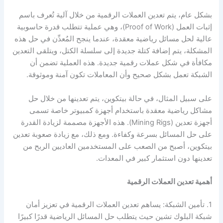
بشكل عام، يتم تعدين العملات الرقمية من خلال آلية تُعرف باسم
إثبات العمل (Proof of Work)، وهي عملية تتطلب قدرة حاسوبية
عالية لحل مسائل رياضية معقدة، عندما ينجح المُعدِّن في حل هذه
المشكلة، يتم إضافة كتلة جديدة إلى سلسلة الكتل، ويتلقى التعدين
مكافأة في شكل عملات رقمية جديدة. هذه العملية تضمن أن
الشبكة تعمل بشكل صحيح وأن المعاملات تكون آمنة وموثوقة.
على سبيل المثال، في حالة بيتكوين، يتم تعدينها من خلال حل
مشاكل رياضية معقدة باستخدام أجهزة كمبيوتر خاصة تسمى
أجهزة تعدين (Mining Rigs). هذه الأجهزة مصممة لزيادة القدرة
على حل المسائل بسرعة وكفاءة. ومع ذلك، مع زيادة صعوبة تعدين
بيتكوين، أصبح من الصعب على المستخدمين العاديين الربح من
تعدينها دون استثمار كبير في المعدات.
أهمية تعدين العملات الرقمية
1. تأمين الشبكة: يساهم تعدين العملات الرقمية في تعزيز أمان
شبكة البلوك تشين حيث يتطلب حل المسائل الرياضية قدرًا كبيرًا