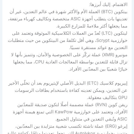
الاهتمام. إليك أبرزها:
بيتكوين (BTC) العملة الأم والأكثر شهرة في عالم التعدين، غير أن
تعدينها بات يتطلب أجهزة ASIC متخصصة وتكاليف كهرباء مرتفعة،
مما يجعلها أكثر ملاءمةً للمزارع الكبيرة.
ليتكوين (LTC) تُعدّ من العملات الكلاسيكية الموثوقة وتعتمد على
خوارزمية Scrypt، وهي أقل تكلفةً من البيتكوين من حيث متطلبات
التعدين مع عوائد مستقرة نسبيًا.
مونيرو (XMR) عملة تركّز على الخصوصية والأمان، وتتميز بأنها لا
تزال قابلة للتعدين بواسطة المعالجات العادية CPU، مما يجعلها
خيارًا شعبيًا بين المعدّنين الأفراد.
إييريوم كلاسيك (ETC) البديل الأصلي لإيثيريوم بعد أن تخلّى الأخير
عن التعدين، ويمكن تعدينه كفاءة باستخدام بطاقات الرسومات
GPU بتكاليف معقولة.
ريفن كوين (RVN) عملة مصممة أصلًا لتكون صديقة للمعدّنين
الأفراد، وتعتمد على خوارزمية KawPow التي تمنع هيمنة أجهزة
ASIC وتُبقي التعدين في متناول الجميع.
إيرغو (ERG) عملة ناشئة تكتسب شعبية متزايدة بين المعدّنين،
وتتميز بخوارزمية Autolykos التي تجعل تعدينها متاحًا بكفاءة عالية