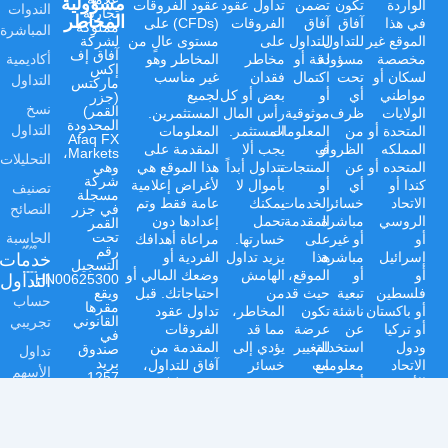
مسؤولية
الواردة
تكون
تضمن
تداول عقود
عقود الفروقات
الندوات
تجارية
المخاطر
في هذا
آفاق
آفاق
الفروقات
(CFDs) على
مملوكة
المباشرة
الموقع غير
للتداول
للتداول
على
مستوى عالٍ من
لشركة
آفاق إف
أكاديمية
مخصصة
مسؤولة
دقة أو
مخاطر
المخاطر وهو
إكس
لسكان أو
تحت
اكتمال
فقدان
غير مناسب
التداول
ماركتس
مواطني
أي
أو
بعض أو كل
لجميع
(جزر
نسخ
القمر)
الولايات
ظرف
موثوقية
رأس المال
المستثمرين.
المحدودة
التداول
المتحدة أو
من
المعلومات
المستثمر.
المعلومات
Afaq FX
المملكه
أو
الظروف
يجب ألا
المقدمة على
Markets،
التحليلات
المتحده أو
عن
المنتجات
تتداول أبداً
هذا الموقع هي
وهي
شركة
كندا أو
أي
أو
بأموال لا
لأغراض إعلامية
تصنيف
مسجلة
الاتحاد
خسائر
الخدمات
يمكنك
عامة فقط وتم
النصائح
في جزر
الروسي
مباشرة
المقدمة
تحمل
إعدادها دون
القمر
الحاسبة
تحت
أو
أو غير
على
خسارتها.
مراعاة أهدافك
رقم
خدمات
إسرائيل
مباشرة
هذا
يزيد تداول
الفردية أو
التسجيل
أو
أو
الموقع،
الهامش
وضعك المالي أو
التداول
HN00625300،
فلسطين
تبعية
حيث قد
من
احتياجاتك. قبل
ويقع
حساب
مقرها
أو باكستان
ناشئة
تكون
المخاطر،
تداول عقود
تجريبي
القانوني
أو تركيا
عن
عرضة
مما قد
الفروقات
في
ودول
استخدام
للتغيير
يؤدي إلى
المقدمة من
صندوق
تداول
بريد
الاتحاد
مع
معلومات
خسائر
آفاق للتداول،
الأسهم
1257،
الأوروبي،
أو
مرور
سريعة.
يجب عليك تقييم
طريق
حسابات
ولا للأفراد
منتجات
الوقت.
نوصي
أهدافك المالية
بونوفو،
في أي
أو
أي
بشدة
ومستوى خبرتك
فومبوني،
التداول
جزر
ولاية
خدمات
اعتماد
بمراجعة
وتحمل المخاطر
الإسلامية
القمر.