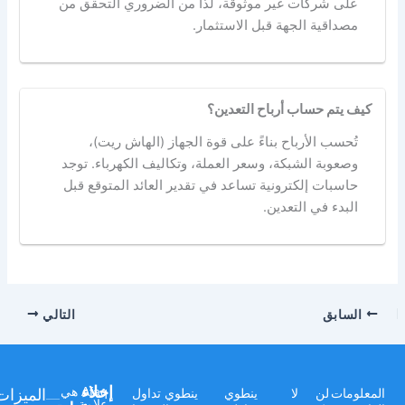
على شركات غير موثوقة، لذا من الضروري التحقق من
مصداقية الجهة قبل الاستثمار.
كيف يتم حساب أرباح التعدين؟
تُحسب الأرباح بناءً على قوة الجهاز (الهاش ريت)،
وصعوبة الشبكة، وسعر العملة، وتكاليف الكهرباء. توجد
حاسبات إلكترونية تساعد في تقدير العائد المتوقع قبل
البدء في التعدين.
السابق
التالي
إخلاء
الميزات
Afaq هي
المعلومات
لن
لا
ينطوي
ينطوي تداول
علامة