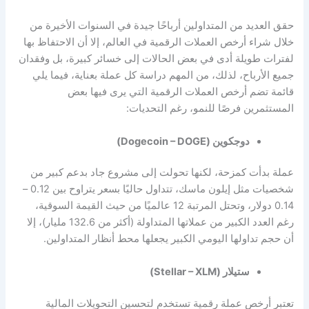
حقق العديد من المتداولين أرباحًا جيدة في السنوات الأخيرة من
خلال شراء
أرخص العملات الرقمية في العالم
، إلا أن الاحتفاظ بها
لفترات طويلة أدى في بعض الحالات إلى خسائر كبيرة، بل وفقدان
جميع الأرباح، لذلك، من المهم دراسة كل عملة بعناية، فيما يلي
قائمة تضم أرخص العملات الرقمية التي يرى فيها بعض
المستثمرين فرصًا للنمو، رغم التحديات:
دوجكوين (Dogecoin – DOGE)
عملة بدأت كمزحة، لكنها تحولت إلى مشروع جاد بدعم كبير من
شخصيات مثل إيلون ماسك، تتداول حاليًا بسعر يتراوح بين 0.12 –
0.14 دولار، وتحتل المرتبة 12 عالميًا من حيث القيمة السوقية،
رغم العدد الكبير من عملاتها المتداولة (أكثر من 132.6 مليار)، إلا
أن حجم تداولها اليومي الكبير يجعلها محط أنظار المتداولين.
ستيلار (Stellar – XLM)
تعتبر
أرخص عملة رقمية
تستخدم لتحسين التحويلات المالية