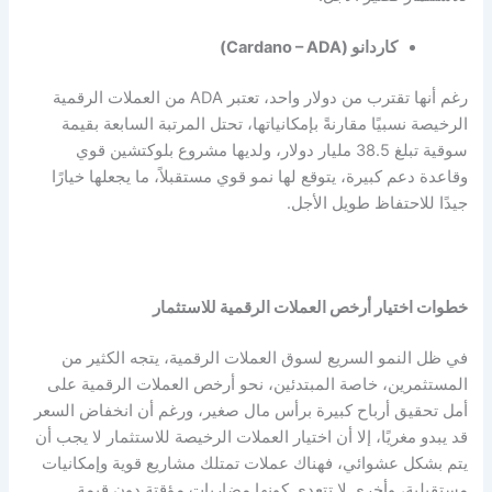
كاردانو (Cardano – ADA)
رغم أنها تقترب من دولار واحد، تعتبر ADA من العملات الرقمية
الرخيصة نسبيًا مقارنةً بإمكانياتها، تحتل المرتبة السابعة بقيمة
سوقية تبلغ 38.5 مليار دولار، ولديها مشروع بلوكتشين قوي
وقاعدة دعم كبيرة، يتوقع لها نمو قوي مستقبلاً، ما يجعلها خيارًا
جيدًا للاحتفاظ طويل الأجل.
خطوات اختيار أرخص العملات الرقمية للاستثمار
في ظل النمو السريع لسوق العملات الرقمية، يتجه الكثير من
المستثمرين، خاصة المبتدئين، نحو أرخص العملات الرقمية على
أمل تحقيق أرباح كبيرة برأس مال صغير، ورغم أن انخفاض السعر
قد يبدو مغريًا، إلا أن اختيار العملات الرخيصة للاستثمار لا يجب أن
يتم بشكل عشوائي، فهناك عملات تمتلك مشاريع قوية وإمكانيات
مستقبلية، وأخرى لا تتعدى كونها مضاربات مؤقتة دون قيمة