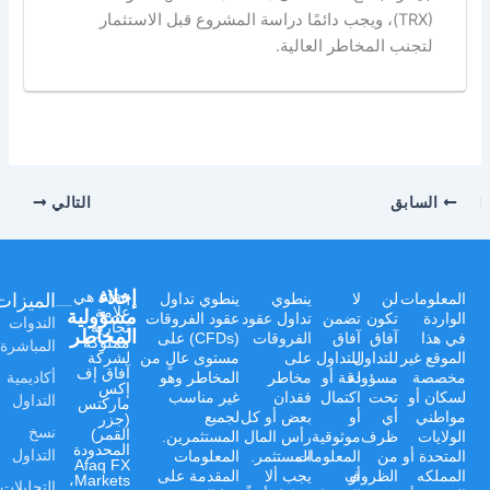
(TRX)، ويجب دائمًا دراسة المشروع قبل الاستثمار
لتجنب المخاطر العالية.
السابق
التالي
إخلاء
الميزات
Afaq هي
المعلومات
لن
لا
ينطوي
ينطوي تداول
علامة
مسؤولية
الواردة
تكون
تضمن
تداول عقود
عقود الفروقات
الندوات
تجارية
المخاطر
في هذا
آفاق
آفاق
الفروقات
(CFDs) على
مملوكة
المباشرة
الموقع غير
للتداول
للتداول
على
مستوى عالٍ من
لشركة
آفاق إف
أكاديمية
مخصصة
مسؤولة
دقة أو
مخاطر
المخاطر وهو
إكس
لسكان أو
تحت
اكتمال
فقدان
غير مناسب
التداول
ماركتس
مواطني
أي
أو
بعض أو كل
لجميع
(جزر
نسخ
القمر)
الولايات
ظرف
موثوقية
رأس المال
المستثمرين.
المحدودة
التداول
المتحدة أو
من
المعلومات
المستثمر.
المعلومات
Afaq FX
المملكه
أو
الظروف
يجب ألا
المقدمة على
Markets،
التحليلات