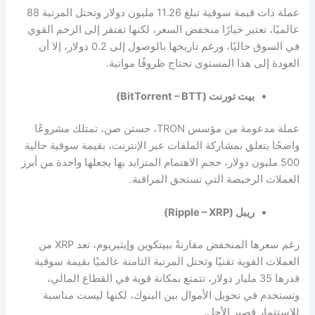
عملة ذات قيمة سوقية تبلغ 11.26 مليون دولار وتحتل المرتبة 88
عالميًا، تعتبر خيارًا منخفض السعر، لكنها تفتقر إلى الزخم القوي
في السوق حاليًا، ورغم تاريخها بالوصول إلى 0.2 دولار، إلا أن
العودة إلى هذا المستوى تحتاج ظروفًا مواتية.
بيت تورنت (BitTorrent – BTT)
عملة مدعومة من مؤسس TRON، جستن صن، تمتلك مشروعًا
واضحًا يتعلق بمشاركة الملفات عبر الإنترنت، بقيمة سوقية حالية
500 مليون دولار، حجم الاهتمام المتزايد بها يجعلها واحدة من أبرز
العملات الرخيصة التي تستحق المراقبة.
ريبل (Ripple – XRP)
رغم سعرها المنخفض مقارنةً ببيتكوين وإيثيريوم، تعد XRP من
العملات القوية تقنيًا وتحتل المرتبة الثامنة عالميًا بقيمة سوقية
قدرها 35 مليار دولار، تتمتع بمكانة قوية في القطاع المالي،
وتستخدم في تحويل الأموال بين البنوك، لكنها ليست مناسبة
للاستثمار قصير الأجل.