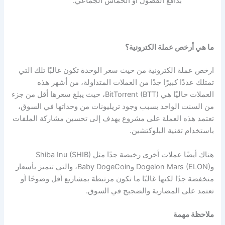
بدافع الفضول أو الحماس الجماعي.
ما هي أرخص عملة الكترونية؟
ارخص عملة الكترونية
من حيث سعر الوحدة تكون غالبًا تلك التي
تمتلك عددًا كبيرًا جدًا من العملات المتداولة، من أشهر هذه
العملات حاليًا هي BitTorrent (BTT)، حيث يبلغ سعرها أقل من جزء
من السنت الواحد بسبب وجود تريليونات من وحداتها في السوق،
تعتمد هذه العملة على مشروع يهدف إلى تحسين مشاركة الملفات
باستخدام تقنية البلوكتشين.
هناك أيضًا عملات أخرى رخيصة جدًا مثل Shiba Inu (SHIB)
وDogelon Mars (ELON) وBaby DogeCoin، والتي تتميز بأسعار
منخفضة جدًا لكنها غالبًا ما تكون مرتبطة بمشاريع أقل وضوحًا أو
تعتمد على المضاربة والضجيج في السوق.
ملاحظة مهمة