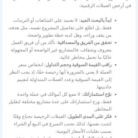
في أرخص العملات الرقمية:
ابدأ بالبحث الجيد
: لا تعتمد على الشائعات أو الترندات
فقط، بل اطلع على تفاصيل المشروع نفسه، مثل هدفه،
من يقف وراءه، وهل لديه خطة تطوير واضحة.
تحقق من الفريق والمصداقية
: تأكد من أن فريق العمل
معروف وشفاف، فالمشاريع غير الواضحة أو المجهولة
غالبًا ما تحمل مخاطر عالية.
راقب القيمة السوقية وحجم التداول
: انخفاض سعر
العملة لا يعني بالضرورة أنها رخيصة حقًا، إذ يجب النظر
إلى القيمة السوقية وعدد العملات المتداولة لتقييم
جاذبيتها.
نوّع استثماراتك
: لا تضع كل أموالك في عملة واحدة
فقط، وزع استثماراتك على عدة مشاريع مختلفة لتقليل
المخاطر.
فكر على المدى الطويل
: العملات الرخيصة تحتاج وقتًا
لتثبت نفسها، لذلك تجنب التسرع في البيع أو الشراء
بسبب تقلبات الأسعار اليومية.