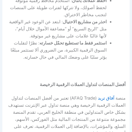
احفظ عملاتك بأمان
: استخدم محافظ رقمية موثوقة
لحفظ أصولك، ولا تتركها لفترات طويلة على المنصات
لتجنب مخاطر الاختراق.
احذر من مشاريع الاحتيال
: ابتعد عن الوعود غير الواقعية
مثل “الربح السريع” أو “مضاعفة الأموال خلال أيام”،
لأنها غالبًا علامات على مشاريع غير موثوقة.
استثمر فقط ما تستطيع تحمّل خسارته
: نظرًا لتقلبات
السوق الرقمية الكبيرة، من الضروري ألا تستثمر مبلغًا
يؤثر سلبًا على وضعك المالي في حال خسارته.
أفضل المنصات لتداول العملات الرقمية الرخيصة
منصة
آفاق تريد
(AFAQ Trade) تعتبر من أفضل المنصات لتداول
العملات الرقمية الرخيصة وهي منصة تداول عبر الإنترنت تستهدف
بشكل خاص المتداولين في منطقة الخليج العربي، تقدم المنصة
مجموعة متنوعة من المنتجات المالية مثل الفوركس، الأسهم،
السلع، والمؤشرات، بالإضافة إلى العملات الرقمية، تعرف على