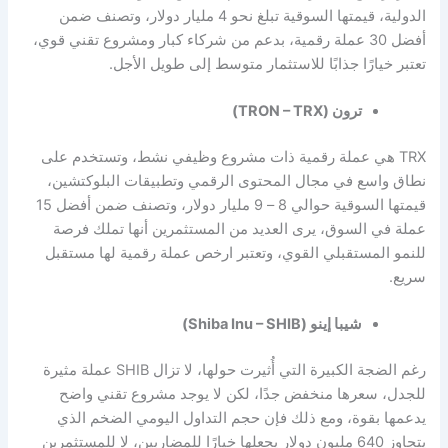
الدولية، قيمتها السوقية تبلغ نحو 4 مليار دولار، وتصنف ضمن
أفضل 30 عملة رقمية، بدعم من شركاء كبار ومشروع تقني قوي،
تعتبر خيارًا جذابًا للاستثمار متوسط إلى طويل الأجل.
ترون (TRON – TRX)
TRX هي عملة رقمية ذات مشروع وظيفي نشط، وتستخدم على
نطاق واسع في مجال المحتوى الرقمي وتطبيقات البلوكتشين،
قيمتها السوقية حوالي 8 – 9 مليار دولار، وتصنف ضمن أفضل 15
عملة في السوق، يرى العديد من المستثمرين أنها تملك فرصة
للنمو المستقبلي القوي، وتعتبر
ارخص عملة رقمية لها مستقبل
سريع.
شيبا إينو (Shiba Inu – SHIB)
رغم الضجة الكبيرة التي أُثيرت حولها، لا تزال SHIB عملة مثيرة
للجدل، سعرها منخفض جدًا، لكن لا يوجد مشروع تقني واضح
يدعمها بقوة، ومع ذلك فإن حجم التداول اليومي الضخم الذي
يتجاوز 640 مليون دولار يجعلها خيارًا للمضاربين، لا للمستثمرين