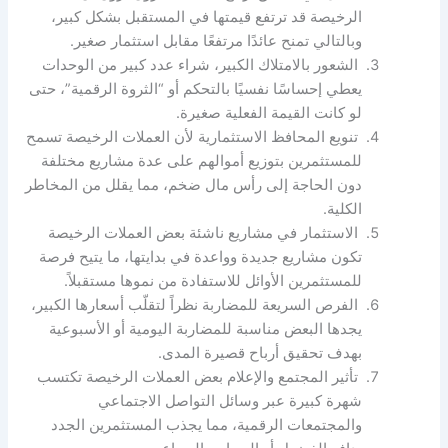
الرخيصة قد ترتفع قيمتها في المستقبل بشكل كبير،
وبالتالي تمنح عائدًا مرتفعًا مقابل استثمار صغير.
الشعور بالامتلاك الكبير، شراء عدد كبير من الوحدات
يعطي إحساسًا نفسيًا بالتحكم أو “الثروة الرقمية”، حتى
لو كانت القيمة الفعلية صغيرة.
تنويع المحافظ الاستثمارية لأن العملات الرخيصة تسمح
للمستثمرين بتوزيع أموالهم على عدة مشاريع مختلفة
دون الحاجة إلى رأس مال ضخم، مما يقلل من المخاطر
الكلية.
الاستثمار في مشاريع ناشئة بعض العملات الرخيصة
تكون مشاريع جديدة وواعدة في بدايتها، ما يتيح فرصة
للمستثمرين الأوائل للاستفادة من نموها مستقبلاً.
الفرص السريعة للمضاربة نظراً لتقلّب أسعارها الكبير،
يجدها البعض مناسبة للمضاربة اليومية أو الأسبوعية
بهدف تحقيق أرباح قصيرة المدى.
تأثير المجتمع والإعلام بعض العملات الرخيصة تكتسب
شهرة كبيرة عبر وسائل التواصل الاجتماعي
والمجتمعات الرقمية، مما يجذب المستثمرين الجدد