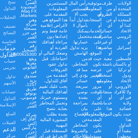
نسخ
القمر)
الولايات
ظرف
موثوقية
رأس المال
المستثمرين.
المحدودة
التداول
المتحدة أو
من
المعلومات
المستثمر.
المعلومات
Afaq FX
المملكه
أو
الظروف
يجب ألا
المقدمة على
Markets،
التحليلات
المتحده أو
عن
المنتجات
تتداول أبداً
هذا الموقع هي
وهي
شركة
كندا أو
أي
أو
بأموال لا
لأغراض إعلامية
تصنيف
مسجلة
الاتحاد
خسائر
الخدمات
يمكنك
عامة فقط وتم
النصائح
في جزر
الروسي
مباشرة
المقدمة
تحمل
إعدادها دون
القمر
الحاسبة
تحت
أو
أو غير
على
خسارتها.
مراعاة أهدافك
رقم
خدمات
إسرائيل
مباشرة
هذا
يزيد تداول
الفردية أو
التسجيل
أو
أو
الموقع،
الهامش
وضعك المالي أو
التداول
HN00625300،
فلسطين
تبعية
حيث قد
من
احتياجاتك. قبل
ويقع
حساب
مقرها
أو باكستان
ناشئة
تكون
المخاطر،
تداول عقود
تجريبي
القانوني
أو تركيا
عن
عرضة
مما قد
الفروقات
في
ودول
استخدام
للتغيير
يؤدي إلى
المقدمة من
صندوق
تداول
بريد
الاتحاد
مع
معلومات
خسائر
آفاق للتداول،
الأسهم
1257،
الأوروبي،
أو
مرور
سريعة.
يجب عليك تقييم
طريق
حسابات
ولا للأفراد
منتجات
الوقت.
نوصي
أهدافك المالية
بونوفو،
في أي
أو
أي
بشدة
ومستوى خبرتك
فومبوني،
التداول
جزر
ولاية
خدمات
اعتماد
بمراجعة
وتحمل المخاطر
الإسلامية
القمر.
قضائية
هذا
على
بيان
بعناية. ننصح
السلع
حيث يكون
الموقع.
المعلومات
الإفصاح
بشدة بطلب
شركة
'آفاق إف
هذا
المقدمة
عن
المشورة المالية
العملات
إكس
التداول
يكون
المخاطر
المهنية
ماركتس
الدعم
مقيداً أو
على
والشروط
المستقلة قبل
(جزر
مركز
محظوراً
مسؤوليتك
والأحكام
الانخراط في أي
القمر)