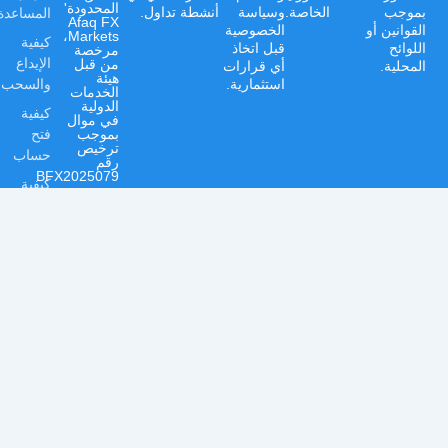
المحدودة'
المساعدة
بموجب
الخاصة.
وسياسة
أنشطة تداول.
Afaq FX
القوانين أو
الخصوصية
Markets،
كيفية
اللوائح
قبل اتخاذ
مرخصة
الإيداع
من قبل
المحلية.
أي قرارات
هيئة
والسحب
استثمارية.
الخدمات
الدولية
كيفية
في موال
فتح
بموجب
ترخيص
حساب
رقم
BFX2025079
كيفية
التحقق
من
حسابك
الشكاوى
الموارد
دروس
تعليمية
المقالات
الافتتاحية
المنتج
غرفة