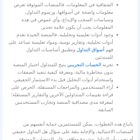
الشفافية في المعلومات، فالمنصات الموثوقة تعرض
معلومات واضحة عن أسواقها، ورسوم التداول،
وسياسات السحب والإيداع، وأي غموض في هذه
المعلومات يجب أن يكون علامة تحذير.
وجود أدوات تعليمية وتحليلية، فالمنصة الجيدة تقدم
أدوات تحليلية، وتقارير يومية، ومواد تعليمية تساعد على
فهم
أسواق التداول
وتطبيق أساسيات التداول
للمبتدئين.
تجربة
الحساب التجريبي
يتيح للمتداول اختبار المنصة
بدون مخاطرة مالية، ومعرفة كيفية تنفيذ الصفقات
واستخدام أدوات التحليل قبل بدء الاستثمار الحقيقي.
آراء المستخدمين والمراجعات المستقلة، الحرص على
قراءة تقييمات المتداولين الآخرين والتقارير المستقلة؛
لمعرفة مدى مصداقية المنصة وتجارب المستخدمين
السابقة.
باتباع هذه الخطوات، يمكن للمستثمرين حماية أنفسهم من
المنصات الاحتيالية، والإجابة بثقة على سؤال
هل التداول حقيقي
أم نصب
بأن التداول مشروع وواقعي على المنصات الموثوقة.