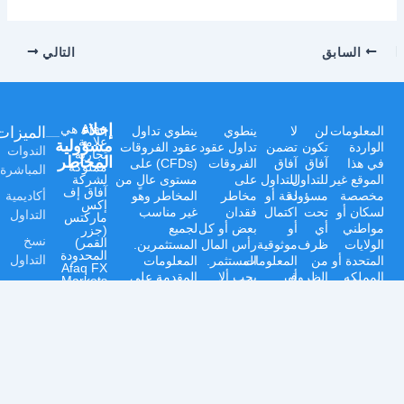
السابق
التالي
إخلاء
الميزات
Afaq هي
المعلومات
لن
لا
ينطوي
ينطوي تداول
علامة
مسؤولية
الواردة
تكون
تضمن
تداول عقود
عقود الفروقات
الندوات
تجارية
المخاطر
في هذا
آفاق
آفاق
الفروقات
(CFDs) على
مملوكة
المباشرة
الموقع غير
للتداول
للتداول
على
مستوى عالٍ من
لشركة
آفاق إف
أكاديمية
مخصصة
مسؤولة
دقة أو
مخاطر
المخاطر وهو
إكس
لسكان أو
تحت
اكتمال
فقدان
غير مناسب
التداول
ماركتس
مواطني
أي
أو
بعض أو كل
لجميع
(جزر
نسخ
القمر)
الولايات
ظرف
موثوقية
رأس المال
المستثمرين.
المحدودة
التداول
المتحدة أو
من
المعلومات
المستثمر.
المعلومات
Afaq FX
المملكه
أو
الظروف
يجب ألا
المقدمة على
Markets،
التحليلات
المتحده أو
عن
المنتجات
تتداول أبداً
هذا الموقع هي
وهي
شركة
كندا أو
أي
أو
بأموال لا
لأغراض إعلامية
تصنيف
مسجلة
الاتحاد
خسائر
الخدمات
يمكنك
عامة فقط وتم
النصائح
في جزر
الروسي
مباشرة
المقدمة
تحمل
إعدادها دون
القمر
الحاسبة
تحت
أو
أو غير
على
خسارتها.
مراعاة أهدافك
رقم
خدمات
إسرائيل
مباشرة
هذا
يزيد تداول
الفردية أو
التسجيل
أو
أو
الموقع،
الهامش
وضعك المالي أو
التداول
HN00625300،