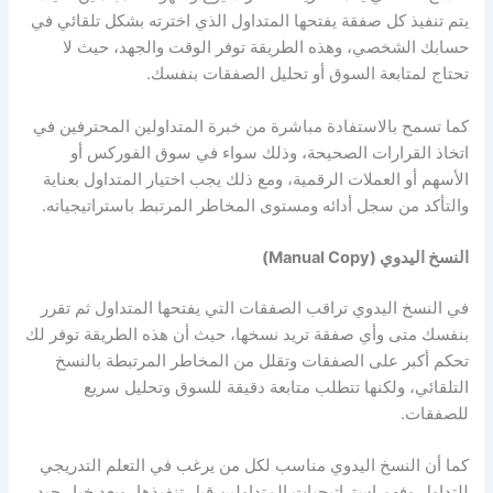
يتم تنفيذ كل صفقة يفتحها المتداول الذي اخترته بشكل تلقائي في
حسابك الشخصي، وهذه الطريقة توفر الوقت والجهد، حيث لا
تحتاج لمتابعة السوق أو تحليل الصفقات بنفسك.
كما تسمح بالاستفادة مباشرة من خبرة المتداولين المحترفين في
اتخاذ القرارات الصحيحة، وذلك سواء في سوق الفوركس أو
الأسهم أو العملات الرقمية، ومع ذلك يجب اختيار المتداول بعناية
والتأكد من سجل أدائه ومستوى المخاطر المرتبط باستراتيجياته.
النسخ اليدوي (Manual Copy)
في النسخ اليدوي تراقب الصفقات التي يفتحها المتداول ثم تقرر
بنفسك متى وأي صفقة تريد نسخها، حيث أن هذه الطريقة توفر لك
تحكم أكبر على الصفقات وتقلل من المخاطر المرتبطة بالنسخ
التلقائي، ولكنها تتطلب متابعة دقيقة للسوق وتحليل سريع
للصفقات.
كما أن النسخ اليدوي مناسب لكل من يرغب في التعلم التدريجي
للتداول وفهم استراتيجيات المتداولين قبل تنفيذها، ويعد خيار جيد