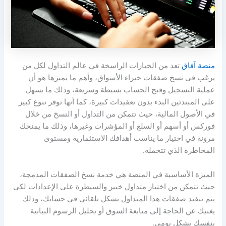
منصة آفاق
تعد من الخيارات الراسخة في عالم التداول لكل من
يرغب في نسخ صفقات خبراء الأسواق، وأهم ما يميزها هو أن
عملية التسجيل وفتح الحساب بسيطة وسريعة، وذلك ما يسهل
على المبتدئين البدء بدون تعقيدات كبيرة، كما أنها توفر تنوع كبير
في الأصول المالية، حيث تتمكن من التداول أو النسخ من خلال
فوركس أو أسهم أو السلع أو المؤشرات وغيرها، وذلك ما يمنحك
مرونة في اختيار ما يناسب أهدافك الاستثمارية ومستوى
المخاطرة الذي تتحمله.
الميزة الأساسية في المنصة هي خدمة نسخ الصفقات المدمجة،
حيث تتمكن من اختيار متداول خبير والسيطرة على الإعدادات لكي
يتم تنفيذ صفقات هذا المتداول بشكل تلقائي في حسابك، وذلك
يغنيك عن الحاجة إلى متابعة السوق أو تحليل الرسوم البيانية
بنفسك بشكل يومي.