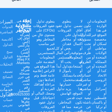
إخلاء
الميزات
Afaq هي
المعلومات
لن
لا
ينطوي
ينطوي تداول
علامة
مسؤولية
الواردة
تكون
تضمن
تداول عقود
عقود الفروقات
الندوات
تجارية
المخاطر
في هذا
آفاق
آفاق
الفروقات
(CFDs) على
مملوكة
المباشرة
الموقع غير
للتداول
للتداول
على
مستوى عالٍ من
لشركة
آفاق إف
أكاديمية
مخصصة
مسؤولة
دقة أو
مخاطر
المخاطر وهو
إكس
لسكان أو
تحت
اكتمال
فقدان
غير مناسب
التداول
ماركتس
مواطني
أي
أو
بعض أو كل
لجميع
(جزر
نسخ
القمر)
الولايات
ظرف
موثوقية
رأس المال
المستثمرين.
المحدودة
التداول
المتحدة أو
من
المعلومات
المستثمر.
المعلومات
Afaq FX
المملكه
أو
الظروف
يجب ألا
المقدمة على
Markets،
التحليلات
المتحده أو
عن
المنتجات
تتداول أبداً
هذا الموقع هي
وهي
شركة
كندا أو
أي
أو
بأموال لا
لأغراض إعلامية
تصنيف
مسجلة
الاتحاد
خسائر
الخدمات
يمكنك
عامة فقط وتم
النصائح
في جزر
الروسي
مباشرة
المقدمة
تحمل
إعدادها دون
القمر
الحاسبة
تحت
أو
أو غير
على
خسارتها.
مراعاة أهدافك
رقم
خدمات
إسرائيل
مباشرة
هذا
يزيد تداول
الفردية أو
التسجيل
أو
أو
الموقع،
الهامش
وضعك المالي أو
التداول
HN00625300،
فلسطين
تبعية
حيث قد
من
احتياجاتك. قبل
ويقع
حساب
مقرها
أو باكستان
ناشئة
تكون
المخاطر،
تداول عقود
تجريبي
القانوني
أو تركيا
عن
عرضة
مما قد
الفروقات
في
ودول
استخدام
للتغيير
يؤدي إلى
المقدمة من
صندوق