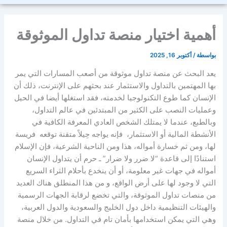
أهمية اختيار منصة تداول الموثوقة
بواسطة
/
أكتوبر 16, 2025
يعد البحث عن منصة تداول موثوقة من أصعب المسارات التي يمر
بها المهتمين بالتداول والاستثمار عند بحثهم على الإنترنت، ذلك أن
الإنسان كما طوع التكنولوجيا لخدمته، فقد استغلها أيضا في الحيل
وعمليات النصب على الكثير من المبتدئين في عالم التداول،
وبالطبع، عندما لا يمتلك الشخص العادي المعرفة الكافية في
الأنشطة المالية أو الاستثمار، فإنه يواجه حِيلاً متقنة توقعه فريسة
لها، ومن ثم خسارة أمواله، هذا ومن الناحية الشرعية، فإن الإسلام
استنادًا إلى قاعدة “لا ضرر ولا ضرار” ـ حرم أن يتداول الإنسان
أمواله في جهات غير معلومة، أو أن ينخدع بأحلام الثراء السريع
التي لا وجود لها على أرض الواقع، و من هذا المنطلق هناك العديد
من منصات تداول الموثوقة، والتي تخضع لرقابة الجهات الرسمية
والهيئات التنظيمية داخل دول الخليج والسعودية والدول العربية،
وهي التي يمكن استخدامها بأمان تام في التداول. من خلال منصة