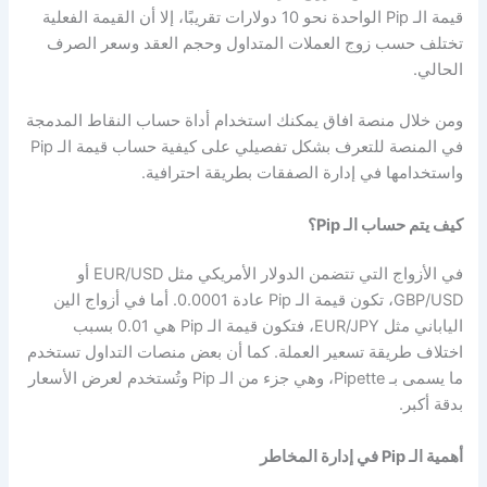
قيمة الـ Pip الواحدة نحو 10 دولارات تقريبًا، إلا أن القيمة الفعلية
تختلف حسب زوج العملات المتداول وحجم العقد وسعر الصرف
الحالي.
ومن خلال منصة افاق يمكنك استخدام أداة حساب النقاط المدمجة
في المنصة للتعرف بشكل تفصيلي على كيفية حساب قيمة الـ Pip
واستخدامها في إدارة الصفقات بطريقة احترافية.
كيف يتم حساب الـ Pip؟
في الأزواج التي تتضمن الدولار الأمريكي مثل EUR/USD أو
GBP/USD، تكون قيمة الـ Pip عادة 0.0001. أما في أزواج الين
الياباني مثل EUR/JPY، فتكون قيمة الـ Pip هي 0.01 بسبب
اختلاف طريقة تسعير العملة. كما أن بعض منصات التداول تستخدم
ما يسمى بـ Pipette، وهي جزء من الـ Pip وتُستخدم لعرض الأسعار
بدقة أكبر.
أهمية الـ Pip في إدارة المخاطر