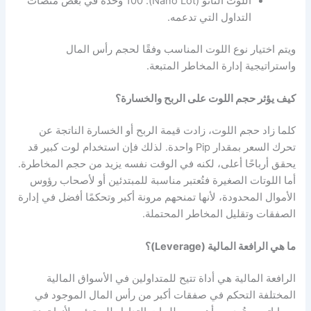
اللوت النانو (Nano Lot): 100 وحدة في بعض منصات
التداول التي تدعمه.
ويتم اختيار نوع اللوت المناسب وفقًا لحجم رأس المال
واستراتيجية إدارة المخاطر المتبعة.
كيف يؤثر حجم اللوت على الربح والخسارة؟
كلما زاد حجم اللوت، زادت قيمة الربح أو الخسارة الناتجة عن
تحرك السعر بمقدار Pip واحدة. لذلك فإن استخدام لوت كبير قد
يحقق أرباحًا أعلى، لكنه في الوقت نفسه يزيد من حجم المخاطرة.
أما اللوتات الصغيرة فتُعتبر مناسبة للمبتدئين أو لأصحاب رؤوس
الأموال المحدودة، لأنها تمنحهم مرونة أكبر وتحكمًا أفضل في إدارة
الصفقات وتقليل المخاطر المحتملة.
ما هي الرافعة المالية (Leverage)؟
الرافعة المالية هي أداة تتيح للمتداولين في الأسواق المالية
المختلفة التحكم في صفقات أكبر من رأس المال الموجود في