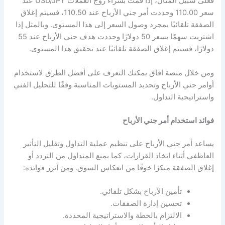
فعلى سبيل المثال، إذا قمت بشراء زوج العملات USD/JPY عند
سعر 110.00 وحددت أمر جني الأرباح عند 110.50، فسيتم إغلاق
الصفقة تلقائيًا بمجرد وصول السعر إلى هذا المستوى. وبالمثل إذا
اشتريت سهمًا بسعر 50 دولارًا وحددت هدف جني الأرباح عند 55
دولارًا، فسيتم إغلاق الصفقة تلقائيًا عند تحقيق هذا المستوى.
ومن خلال منصة افاق يمكنك التعرف على أفضل الطرق لاستخدام
أوامر جني الأرباح وتحديد المستويات المناسبة وفقًا للتحليل الفني
واستراتيجية التداول.
فوائد استخدام أمر جني الأرباح
يساعد أمر جني الأرباح على تنظيم عملية التداول وتقليل التأثير
العاطفي أثناء اتخاذ القرارات، كما يمنع المتداول من التردد أو
إغلاق الصفقة مبكرًا خوفًا من انعكاس السوق. ومن أبرز فوائده:
تأمين الأرباح بشكل تلقائي.
تحسين إدارة الصفقات.
الالتزام بالخطة والاستراتيجية المحددة.