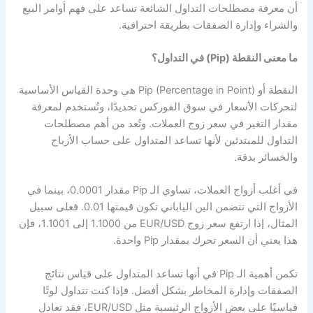
أن معرفة مصطلحات التداول الشائعة تساعد على فهم أوامر البيع
والشراء وإدارة الصفقات بطريقة احترافية.
ما معنى النقطة (Pip) في التداول؟
النقطة أو Pip (Percentage in Point) هي وحدة القياس الأساسية
لتحركات الأسعار في سوق الفوركس تحديدًا، وتُستخدم لمعرفة
مقدار التغير في سعر زوج العملات. وتُعد من أهم مصطلحات
التداول للمبتدئين لأنها تساعد المتداول على حساب الأرباح
والخسائر بدقة.
في أغلب أزواج العملات، تساوي الـ Pip مقدار 0.0001، بينما في
الأزواج التي تتضمن الين الياباني تكون قيمتها 0.01. فعلى سبيل
المثال، إذا ارتفع سعر زوج EUR/USD من 1.1000 إلى 1.1001، فإن
هذا يعني أن السعر تحرك بمقدار Pip واحدة.
تكمن أهمية الـ Pip في أنها تساعد المتداول على قياس نتائج
الصفقات وإدارة المخاطر بشكل أفضل. فإذا كنت تتداول لوتًا
قياسيًا على بعض الأزواج الرئيسية مثل EUR/USD، فقد تعادل