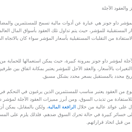
والعقود الآجلة
 لمؤشر داو جونز هي عبارة عن أدوات مالية تسمح للمستثمرين والمضار
ر المستقبلية للمؤشر، حيث يتم تداول تلك العقود بأسواق المال العال
استفادة من التقلبات المستقبلية بأسعار المؤشر سواء كان بالاتجاه ال
لآجلة لمؤشر داو جونز بمرونة كبيرة، حيث يمكن استعمالها للحماية من
لتغيرات بالأسعار، والعقد الآجل للمؤشر يعتبر بمكانة اتفاق بين طرفي
اريخ محدد بالمستقبل بسعر محدد بشكل مسبق.
نوع من العقود يعتبر مناسب للمستثمرين الذين يرغبون في التحكم في
لاستفادة من تذبذب السوق، ومن أبرز مميزات العقود الآجلة لمؤشر د
ل على عوائد عالية من خلال
الرافعة المالية
، ولكن بالمقابل، يمكن أ
لى خسائر كبيرة في حالة تحرك السوق ضدهم، فلذلك يلزم على المس
من قبل اتخاذ قراراتهم.