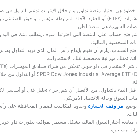
خطوة هي اختيار منصة تداول من خلال الإنترنت تدعم التداول في صن
المؤشرات (ETFs) أو العقود الآجلة المرتبطة بمؤشر داو جونز الصناعي
صات الشهيرة هي منصة آفاق.
تم فتح حساب على المنصة التي اخترتها، سوف يتطلب منك في البداي
انات الشخصية والمالية.
فتح الحساب، يلزم أن تقوم بإيداع رأس المال الذي تريد التداول به، وي
نك تمتلك ميزانية مخصصة لتلك الاستثمارات.
SPDR Dow Jones Industrial Average ETF (DIA) أو ا
لة.
بل البدء بالتداول، من الأفضل أن يتم إجراء تحليل فني أو أساسي لك
هات السوق وحالة الاقتصاد الأمريكي.
بوضع
امر وقف الخسارة
وحدود المكاسب لضمان المحافظة على رأس
لبات.
 متابعة أخبار السوق المالية بشكل مستمر لمواكبة تطورات داو جونز و
ات مستنيرة.