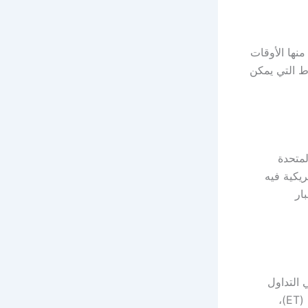
نها الأوقات
اط التي يمكن
 الولايات المتحدة
مريكية فيه
ار
 التداول
العالمي يمكن أن يكون أفضل خيار، حيث أن تلك الفترة تبدأ في الساعة 6:00 مساءً (ET)،