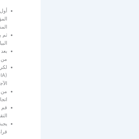
أول 
المن
ثم ي
البي
بعد 
من أ
الآج
من ق
اتجا
قم 
التق
يجبة
قرار