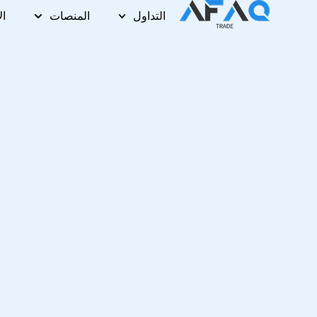
خطي
التداول
المنصات
ال
لى
لمحتوى