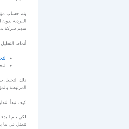
يتم حساب مؤش
الفردية بدون 
سهم شركة معي
أنماط التحليل
التح
التح
ذلك التحليل ي
المرتبطة بالم
كيف تبدأ التد
لكي يتم البدء
تتمثل في ما يل