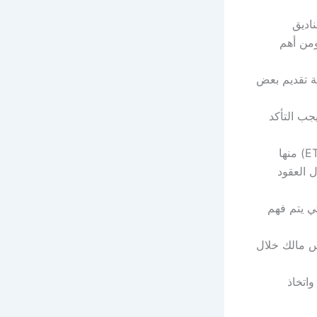
اديق
، ومن أهم
ة تقديم بعض
جب التأكد
لكي يتم الاستثمار في داو جونز، تتمكن من شراء صناديق المؤشرات (ETFs) منها
لتداول من خلال العقود
ي يتم فهم
 مالك خلال
اتخاذ