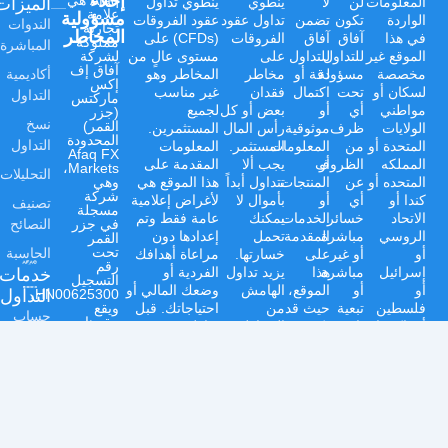
إخلاء
الميزات
Afaq هي
المعلومات
لن
لا
ينطوي
ينطوي تداول
علامة
مسؤولية
الواردة
تكون
تضمن
تداول عقود
عقود الفروقات
الندوات
تجارية
المخاطر
في هذا
آفاق
آفاق
الفروقات
(CFDs) على
مملوكة
المباشرة
الموقع غير
للتداول
للتداول
على
مستوى عالٍ من
لشركة
آفاق إف
أكاديمية
مخصصة
مسؤولة
دقة أو
مخاطر
المخاطر وهو
إكس
لسكان أو
تحت
اكتمال
فقدان
غير مناسب
التداول
ماركتس
مواطني
أي
أو
بعض أو كل
لجميع
(جزر
نسخ
القمر)
الولايات
ظرف
موثوقية
رأس المال
المستثمرين.
المحدودة
التداول
المتحدة أو
من
المعلومات
المستثمر.
المعلومات
Afaq FX
المملكه
أو
الظروف
يجب ألا
المقدمة على
Markets،
التحليلات
المتحده أو
عن
المنتجات
تتداول أبداً
هذا الموقع هي
وهي
شركة
كندا أو
أي
أو
بأموال لا
لأغراض إعلامية
تصنيف
مسجلة
الاتحاد
خسائر
الخدمات
يمكنك
عامة فقط وتم
النصائح
في جزر
الروسي
مباشرة
المقدمة
تحمل
إعدادها دون
القمر
الحاسبة
تحت
أو
أو غير
على
خسارتها.
مراعاة أهدافك
رقم
خدمات
إسرائيل
مباشرة
هذا
يزيد تداول
الفردية أو
التسجيل
أو
أو
الموقع،
الهامش
وضعك المالي أو
التداول
HN00625300،
فلسطين
تبعية
حيث قد
من
احتياجاتك. قبل
ويقع
حساب
مقرها
أو باكستان
ناشئة
تكون
المخاطر،
تداول عقود
تجريبي
القانوني
أو تركيا
عن
عرضة
مما قد
الفروقات
في
ودول
استخدام
للتغيير
يؤدي إلى
المقدمة من
صندوق
تداول
بريد
الاتحاد
مع
معلومات
خسائر
آفاق للتداول،
الأسهم
1257،
الأوروبي،
أو
مرور
سريعة.
يجب عليك تقييم
طريق
حسابات
ولا للأفراد
منتجات
الوقت.
نوصي
أهدافك المالية
بونوفو،
في أي
أو
أي
بشدة
ومستوى خبرتك
فومبوني،
التداول