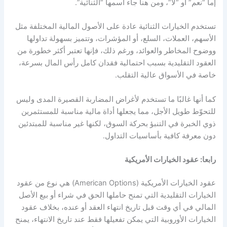
إما “نعم” أو “لا”، ومن هنا جاء اسمها “الثنائية”.
تستخدم الخيارات الثنائية عادة على الأصول المالية المختلفة مثل
الأسهم، العملات، السلع، أو المؤشرات، وتتميز بسهولة تداولها
ووضوح المخاطر والعوائد، ورغم ذلك، فإنها تعتبر أكثر خطورة من
العقود التقليدية بسبب احتمالية فقدان كامل رأس المال بسرعة،
خاصة في الأسواق عالية التقلب.
كما أنها غالبًا ما تستخدم لأغراض المضاربة القصيرة المدى وليس
للتحوّط طويل الأجل، مما يجعلها أداة مالية مناسبة للمستثمرين
ذوي الخبرة في التنبؤ بحركة السوق، لكنها غير مناسبة للمبتدئين
دون معرفة كافية بأساسيات التداول.
رابعا: عقود الخيارات الأمريكية
عقود الخيارات الأمريكية
(American Options) هي نوع من عقود
الخيارات التقليدية التي تمنح حاملها الحق في شراء أو بيع الأصل
المالي في أي وقت قبل تاريخ انتهاء العقد أو عنده، بخلاف عقود
الخيارات الأوروبية التي يمكن تفعيلها فقط عند تاريخ الانتهاء، يمنح