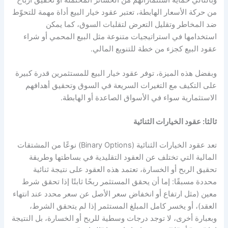
وبالتالي حماية استثماراتهم من الخسائر المحتملة أو تحقيق أرباح
من حركة الأسعار الهابطة، تعتبر عقود خيار البيع أداة مهمة للتحوّط
ضد المخاطر وتقليل التعرض لتقلبات السوق، كما يمكن
استخدامها في استراتيجيات متنوعة مثل البيع المحمي أو شراء
عقود البيع كجزء من خطة للتنويع المالي.
وبفضل هذه الميزة، توفر عقود خيار البيع للمستثمرين قدرة كبيرة
على التكيف مع التغيرات السريعة في السوق وتحقيق أهدافهم
الاستثمارية سواء في الأسواق الصاعدة أو الهابطة.
ثالثا: عقود الخيارات الثنائية
تعد عقود الخيارات الثنائية
(Binary Options) نوعًا من المشتقات
المالية التي تختلف عن العقود التقليدية في بساطتها وطريقة
تحقيق الربح أو الخسارة، تعتمد هذه العقود على نتيجة ثنائية
محددة مسبقًا: إما أن يحقق المستثمر ربحًا ثابتًا إذا تحقق شرط
معين (مثل ارتفاع أو انخفاض سعر الأصل عن سعر محدد عند انتهاء
العقد)، أو يخسر كامل المبلغ المستثمر إذا لم يتحقق الشرط،
وبعبارة أخرى، لا توجد درجات وسطية للربح أو الخسارة، بل النتيجة