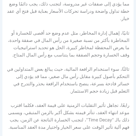
مما يؤدي إلى صفقات غير مدروسة، لتجنب ذلك، يجب دائمًا وضع
خطة تداول واضحة ودراسة تحركات الأسعار بعناية قبل فتح أي عقد
خيار.
ثانيًا، إهمال إدارة المخاطر، مثل عدم وضع حد أقصى للخسارة أو
المخاطرة بأكثر من نسبة صغيرة من رأس المال في صفقة واحدة،
ما يعرض المحفظة لمخاطر كبيرة، الحل هو تحديد استراتيجيات
وقف الخسارة وحجم الصفقة بما يتناسب مع رأس المال المتاح.
ثالثًا، سوء استخدام الرافعة المالية، حيث يبالغ بعض المتداولين في
التحكم بأصول كبيرة مقابل رأس مال صغير، مما قد يؤدي إلى
خسائر فادحة بسرعة، ينصح باستخدام الرافعة بحذر والتدرج في
التعلم قبل زيادة حجم الاستثمار.
رابعًا، تجاهل تأثير التقلبات الزمنية على قيمة العقد، فكلما اقترب
موعد انتهاء العقد، تتأثر قيمته بشكل أكبر بالزمن المتبقي، ويسمى
ذلك بالـ “Time Decay”، لتجنب الخسارة الناتجة عن الزمن، يجب
فهم آلية تأثير الوقت على سعر الخيار واختيار مدة العقد المناسبة.