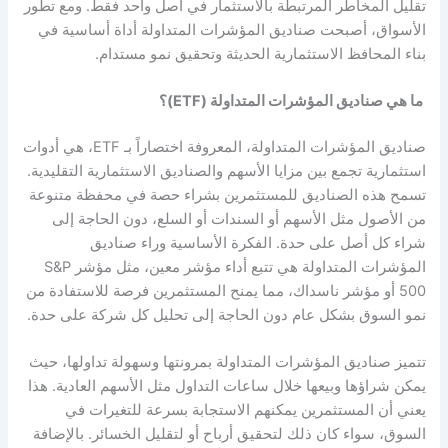
تقليل المخاطر المرتبطة بالاستثمار في أصل واحد فقط. ومع تطور
الأسواق، أصبحت صناديق المؤشرات المتداولة أداة أساسية في
بناء المحافظ الاستثمارية الحديثة وتحقيق نمو مستدام.
ما هي صناديق المؤشرات المتداولة (ETF)؟
صناديق المؤشرات المتداولة، المعروفة اختصاراً بـ ETF، هي أدوات
استثمارية تجمع بين مزايا الأسهم والصناديق الاستثمارية التقليدية.
تسمح هذه الصناديق للمستثمرين بشراء حصة في محفظة متنوعة
من الأصول مثل الأسهم أو السندات أو السلع، دون الحاجة إلى
شراء كل أصل على حدة. الفكرة الأساسية وراء صناديق
المؤشرات المتداولة هي تتبع أداء مؤشر معين، مثل مؤشر S&P
500 أو مؤشر ناسداك، مما يمنح المستثمرين فرصة للاستفادة من
نمو السوق بشكل عام دون الحاجة إلى تحليل كل شركة على حدة.
تتميز صناديق المؤشرات المتداولة بمرونتها وسهولة تداولها، حيث
يمكن شراؤها وبيعها خلال ساعات التداول مثل الأسهم العادية. هذا
يعني أن المستثمرين يمكنهم الاستجابة بسرعة للتغيرات في
السوق، سواء كان ذلك لتحقيق أرباح أو لتقليل الخسائر. بالإضافة