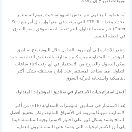
توزيعات الأرباح إن وجدت.
أما عملية البيع فهي تتم بنفس السهولة، حيث يقوم المستثمر
بتحديد وحدات الـ ETF التي يرغب في بيعها وإرسال أمر بيع (Sell
Order) عبر منصة التداول، ليتم تنفيذ الصفقة وفق سعر السوق
في لحظة التنفيذ.
وتجدر الإشارة إلى أن مرونة التداول خلال اليوم تمنح صناديق
المؤشرات المتداولة ميزة كبيرة مقارنة بالصناديق التقليدية، حيث
يمكن الدخول والخروج من الاستثمار في أي وقت أثناء ساعات
التداول، مما يساعد المستثمر على إدارة محفظته بشكل أكثر
ديناميكية واستجابة لحركة السوق.
أفضل استراتيجيات الاستثمار في صناديق المؤشرات المتداولة
يُعد الاستثمار في صناديق المؤشرات المتداولة (ETF) من أكثر
الأساليب شيوعًا ومرونة في الأسواق المالية، ولكن تحقيق أفضل
النتائج يعتمد بشكل كبير على اختيار الاستراتيجية المناسبة. فيما
يلي أبرز الاستراتيجيات التي يعتمد عليها المستثمرون لتعظيم