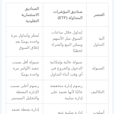
الصناديق
صناديق المؤشرات
العنصر
الاستثمارية
المتداولة (ETF)
التقليدية
تُتداول خلال ساعات
تُسعّر وتُتداول مرة
آلية
السوق مثل الأسهم
واحدة يوميًا بعد
التداول
ويمكن البيع والشراء
إغلاق السوق
لحظيًا
سيولة عالية وإمكانية
سيولة أقل بسبب
السيولة
الدخول والخروج في
تنفيذ الأوامر مرة
أي وقت أثناء التداول
واحدة يوميًا
رسوم إدارة منخفضة
رسوم أعلى بسبب
التكاليف
غالبًا لأنها تعتمد على
الإدارة النشطة
إدارة سلبية
والتحليل المستمر
إدارة نشطة تعتمد
أسلوب
إدارة سلبية تتبع