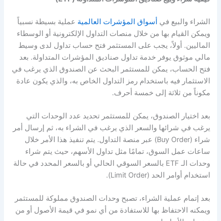
الشراء والبيع في
أسواق المؤشرات العالمية
عملية بسيطة نسبياً
ويمكن القيام بها من خلال منصات التداول الإلكترونية أو الوسطاء
الماليين. أولاً، يجب على المستثمر فتح حساب تداول لدى وسيط
مالي موثوق يوفر خدمة تداول صناديق المؤشرات المتداولة. بعد
فتح الحساب، يمكن للمستثمر البحث عن الصندوق الذي يرغب في
الاستثمار فيه باستخدام رمز التداول الخاص به، والذي يكون عادة
مكوناً من ثلاثة إلى خمسة أحرف.
بعد اختيار الصندوق، يمكن للمستثمر تحديد عدد الوحدات التي
يرغب في شرائها والسعر الذي يرغب في الشراء به، ثم إرسال أمر
شراء (Buy Order) عبر منصة التداول. يتم تنفيذ هذا الأمر خلال
ساعات عمل السوق، تمامًا مثل تداول الأسهم، حيث يتم شراء
وحدات الـ ETF بالسعر السوقي الحالي أو بالسعر المحدد في حالة
استخدام أوامر الحد (Limit Order).
بعد إتمام عملية الشراء، تصبح وحدات الصندوق مملوكة للمستثمر
ويمكنه الاحتفاظ بها للاستفادة من أي نمو في قيمة الأصول أو من