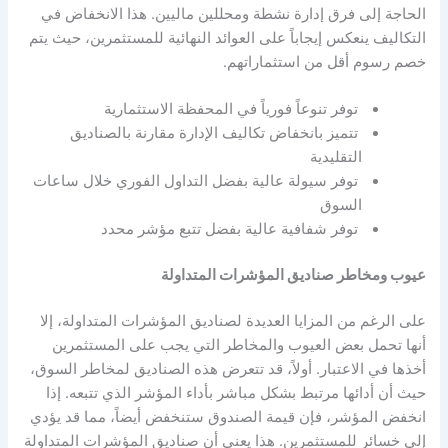
الحاجة إلى فرق إدارة نشطة ومحللين ماليين. هذا الانخفاض في
التكاليف ينعكس إيجاباً على العوائد النهائية للمستثمرين، حيث يتم
خصم رسوم أقل من استثماراتهم.
توفر تنوعاً فورياً في المحفظة الاستثمارية
تتميز بانخفاض تكاليف الإدارة مقارنة بالصناديق
التقليدية
توفر سيولة عالية بفضل التداول الفوري خلال ساعات
السوق
توفر شفافية عالية بفضل تتبع مؤشر محدد
عيوب ومخاطر صناديق المؤشرات المتداولة
على الرغم من المزايا العديدة لصناديق المؤشرات المتداولة، إلا
أنها تحمل بعض العيوب والمخاطر التي يجب على المستثمرين
أخذها في الاعتبار. أولاً، قد تتعرض هذه الصناديق لمخاطر السوق،
حيث أن أدائها مرتبط بشكل مباشر بأداء المؤشر الذي تتبعه. إذا
انخفض المؤشر، فإن قيمة الصندوق ستنخفض أيضاً، مما قد يؤدي
إلى خسائر للمستثمرين. هذا يعني أن صناديق المؤشرات المتداولة