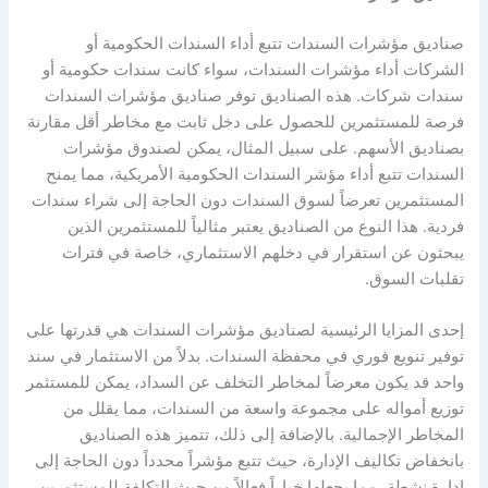
صناديق مؤشرات السندات تتبع أداء السندات الحكومية أو
الشركات أداء مؤشرات السندات، سواء كانت سندات حكومية أو
سندات شركات. هذه الصناديق توفر صناديق مؤشرات السندات
فرصة للمستثمرين للحصول على دخل ثابت مع مخاطر أقل مقارنة
بصناديق الأسهم. على سبيل المثال، يمكن لصندوق مؤشرات
السندات تتبع أداء مؤشر السندات الحكومية الأمريكية، مما يمنح
المستثمرين تعرضاً لسوق السندات دون الحاجة إلى شراء سندات
فردية. هذا النوع من الصناديق يعتبر مثالياً للمستثمرين الذين
يبحثون عن استقرار في دخلهم الاستثماري، خاصة في فترات
تقلبات السوق.
إحدى المزايا الرئيسية لصناديق مؤشرات السندات هي قدرتها على
توفير تنويع فوري في محفظة السندات. بدلاً من الاستثمار في سند
واحد قد يكون معرضاً لمخاطر التخلف عن السداد، يمكن للمستثمر
توزيع أمواله على مجموعة واسعة من السندات، مما يقلل من
المخاطر الإجمالية. بالإضافة إلى ذلك، تتميز هذه الصناديق
بانخفاض تكاليف الإدارة، حيث تتبع مؤشراً محدداً دون الحاجة إلى
إدارة نشطة، مما يجعلها خياراً فعالاً من حيث التكلفة للمستثمرين