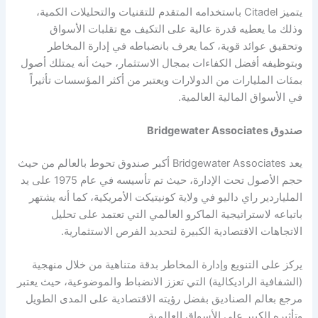
يتميز Citadel باستخدامه المتقدم للتقنيات والتحليلات الكمية،
وذلك ما يعطيه قدرة عالية على التكيف مع تقلبات الأسواق
وتحقيق عوائد قوية، كما يعرف بانضباطه في إدارة المخاطر
وبتوظيفه أفضل الكفاءات بمجال الاستثمار، حيث أنه يمتلك أصول
بمئات المليارات من الدولارات ويعتبر من أكثر المؤسسات تأثيراً
في الأسواق المالية العالمية.
صندوق Bridgewater Associates
يعد Bridgewater Associates أكبر صندوق تحوط بالعالم من حيث
حجم الأصول تحت الإدارة، حيث تم تأسيسه في عام 1975 على يد
الملياردير راي داليو في ولاية كونيتيكت الأمريكية، كما أنه يشتهر
باتباعه لاستراتيجية الماكرو العالمي التي تعتمد على تحليل
الاتجاهات الاقتصادية الكبيرة لتحديد الفرص الاستثمارية.
يركز على التنويع وإدارة المخاطر بدقة متناهية من خلال منهجية
(الشفافية الراديكالية) التي تعزز الانضباط والموضوعية، حيث يعتبر
مرجع بعالم الصناديق بفضل رؤيته الاقتصادية على المدى الطويل
وتأثيره الكبير على الأسواق العالمية.