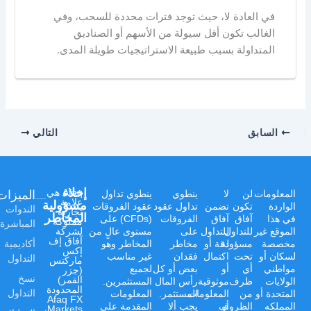
في العادة لا، حيث توجد فترات محددة للسحب، وفي
الغالب تكون أقل سيولة من الأسهم أو الصناديق
المتداولة بسبب طبيعة الاستراتيجيات طويلة المدى.
السابق
التالي
إخلاء
الميزات
Afaq هي
المعلومات
لن
لا
ينطوي
ينطوي تداول
علامة
مسؤولية
الواردة
تكون
تضمن
تداول عقود
عقود الفروقات
الندوات
تجارية
المخاطر
في هذا
آفاق
آفاق
الفروقات
(CFDs) على
مملوكة
المباشرة
الموقع غير
للتداول
للتداول
على
مستوى عالٍ من
لشركة
آفاق إف
أكاديمية
مخصصة
مسؤولة
دقة أو
مخاطر
المخاطر وهو
إكس
لسكان أو
تحت
اكتمال
فقدان
غير مناسب
التداول
ماركتس
مواطني
أي
أو
بعض أو كل
لجميع
(جزر
نسخ
القمر)
الولايات
ظرف
موثوقية
رأس المال
المستثمرين.
المحدودة
التداول
المتحدة أو
من
المعلومات
المستثمر.
المعلومات
Afaq FX
المملكه
أو
الظروف
يجب ألا
المقدمة على
Markets،