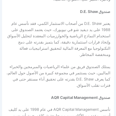
صندوق D.E. Shaw
يعتبر D.E. Shaw من أصحاب الاستثمار الكمي، فقد تأسس عام
1988 على يد ديفيد شو في نيويورك، حيث يعتمد الصندوق على
استخدام النماذج الرياضية والخوارزميات المعقدة لتحليل الأسواق
وإتخاذ قرارات استثمارية دقيقة، كما يتميز بقدرته على دمج
التكنولوجيا مع المعرفة المالية لتحقيق استراتيجيات فعالة
ومنخفضة المخاطر.
يمتلك الصندوق فريق من علماء الرياضيات والمبرمجين والخبراء
الماليين، حيث يستثمر في مجموعة كبيرة من الأصول حول العالم،
كما يعرف D.E. Shaw بقدرته على تحقيق أداء مستقر حتى في
فترات تقلب الأسواق.
صندوق AQR Capital Management
تأسس AQR Capital Management في عام 1998 على يد كليف
أسنس وعدد من الأكاديميين من جامعة شيكاغو، حيث أنه يتميز