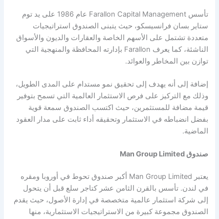
تأسس Farallon Capital Management عام 1986 على يد توم
ستاير بسان فرانسيسكو، حيث يتبنى الصندوق استراتيجيات
متعددة تشتمل على الأسهم الخاصة والعقارات والديون والأسواق
الناشئة، كما يعرف Farallon بإدارته المحافظة والمنهجية التي
توازن بين المخاطر والعوائد.
إضافة إلى أنه يهدف إلى تحقيق نمو مستدام على المدى الطويل،
وذلك مع التركيز على فرص الاستثمار العالمية التي تسمح بتوفير
قيمة مضافة للمستثمرين، حيث اكتسب الصندوق سمعة قوية
بفضل انضباطه في الاستثمار وتحقيقه أداء ثابت على مدار العقود
الماضية.
صندوق Man Group Limited
يعتبر Man Group Limited أكبر صندوق تحوط في أوروبا ومقره
في لندن. تأسس بالقرن الثامن عشر كتاجر سلع قبل أن يتحول
إلى شركة استثمار عالمية متخصصة في إدارة الأصول، حيث يقدم
الصندوق مجموعة كبيرة من الاستراتيجيات الاستثمارية، منها