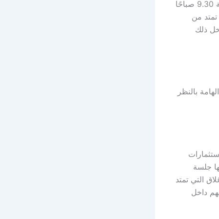
والتي يبدأ فيها العمل وفقًا للتوقيت المحلي على فترتين، حيث يبدأ العمل من الساعة 9.30 صباحًا
 تمتد من
ل ذلك
لهامة بالنظر
ستثمارات
وقيت المحلي، تليها جلسة
 مع جلسة الإغلاق التي تمتد
هم
داخل