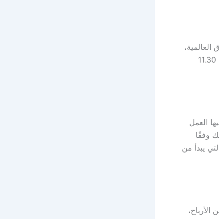
العالمية،
والتي يبدأ العمل بها وفقًا لتوقيت جرينتش على فترتين تبدأ الأولى من الساعة 9 إلى 11.30
ها العمل
حًا حتى الساعة 3.30 مساءً وذلك وفقًا
تي يبدأ من
الأرباح،