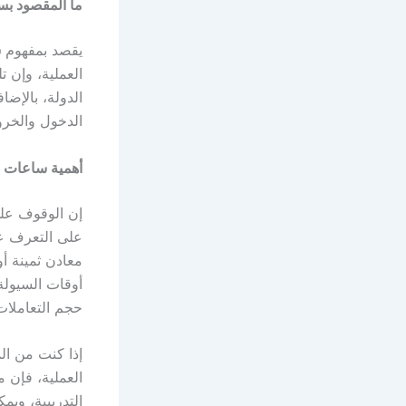
ما المقصود ب
سا
يقصد بمفهوم
س
العملية، وإن 
الدولة، بالإضا
الدخول والخرو
أهمية
ساعات ا
إن الوقوف ع
على التعرف عل
معادن ثمينة أ
أوقات السيولة
حجم التعاملات 
إذا كنت من ال
العملية، فإن 
التدريبية، وي