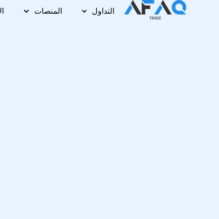
خطي
التداول
المنصات
ال
لى
لمحتوى