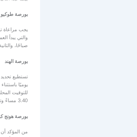
بورصة طوكيو
يجب مراعاة تو
صباحًا، والثانية من 12.30 إل
بورصة الهند
تستطيع تحديد
للتوقيت المحل
3.40 مساءً وتستمر حتى 4 مساءً.
بورصة هونج كو
من المؤكد أن 