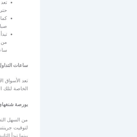
حتى 4.30 مساءً وذلك في الأيام من الإثنين إلى الجمعة
صباحًا إلى
من ي
ساعا
ساعات التداول
تعد الأسواق ا
الخاصة لتلك ا
بورصة شنغها
من السهل ال
بينما تبدأ الثانية من الساع