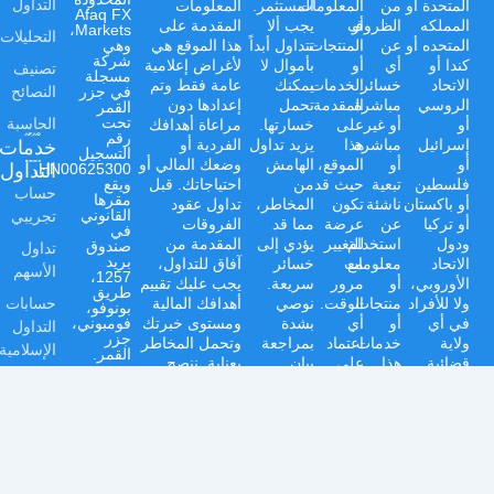
التداول
المتحدة أو
من
المعلومات
المستثمر.
المعلومات
Afaq FX
المملكه
أو
الظروف
يجب ألا
المقدمة على
Markets،
التحليلات
المتحده أو
عن
المنتجات
تتداول أبداً
هذا الموقع هي
وهي
شركة
كندا أو
أي
أو
بأموال لا
لأغراض إعلامية
تصنيف
مسجلة
الاتحاد
خسائر
الخدمات
يمكنك
عامة فقط وتم
النصائح
في جزر
الروسي
مباشرة
المقدمة
تحمل
إعدادها دون
القمر
الحاسبة
تحت
أو
أو غير
على
خسارتها.
مراعاة أهدافك
رقم
خدمات
إسرائيل
مباشرة
هذا
يزيد تداول
الفردية أو
التسجيل
أو
أو
الموقع،
الهامش
وضعك المالي أو
التداول
HN00625300،
فلسطين
تبعية
حيث قد
من
احتياجاتك. قبل
ويقع
حساب
مقرها
أو باكستان
ناشئة
تكون
المخاطر،
تداول عقود
تجريبي
القانوني
أو تركيا
عن
عرضة
مما قد
الفروقات
في
ودول
استخدام
للتغيير
يؤدي إلى
المقدمة من
صندوق
تداول
بريد
الاتحاد
مع
معلومات
خسائر
آفاق للتداول،
الأسهم
1257،
الأوروبي،
أو
مرور
سريعة.
يجب عليك تقييم
طريق
حسابات
ولا للأفراد
منتجات
الوقت.
نوصي
أهدافك المالية
بونوفو،
في أي
أو
أي
بشدة
ومستوى خبرتك
فومبوني،
التداول
جزر
ولاية
خدمات
اعتماد
بمراجعة
وتحمل المخاطر
الإسلامية
القمر.
قضائية
هذا
على
بيان
بعناية. ننصح
السلع
حيث يكون
الموقع.
المعلومات
الإفصاح
بشدة بطلب
شركة
'آفاق إف
هذا
المقدمة
عن
المشورة المالية
العملات
إكس
التداول
يكون
المخاطر
المهنية
ماركتس
الدعم
مقيداً أو
على
والشروط
المستقلة قبل
(جزر
مركز
محظوراً
مسؤوليتك
والأحكام
الانخراط في أي
القمر)
المحدودة'
المساعدة
بموجب
الخاصة.
وسياسة
أنشطة تداول.
Afaq FX