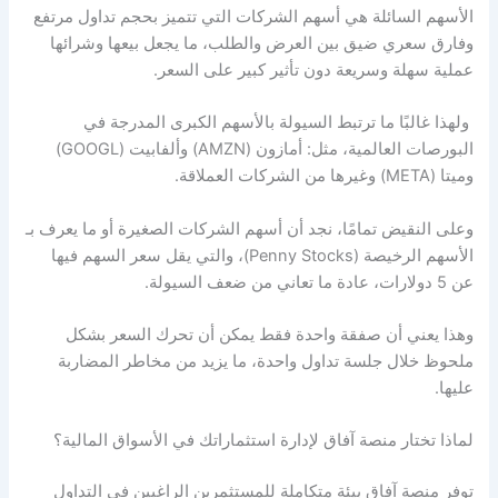
الأسهم السائلة هي أسهم الشركات التي تتميز بحجم تداول مرتفع
وفارق سعري ضيق بين العرض والطلب، ما يجعل بيعها وشرائها
عملية سهلة وسريعة دون تأثير كبير على السعر.
ولهذا غالبًا ما ترتبط
السيولة
بالأسهم الكبرى المدرجة في
البورصات العالمية، مثل: أمازون (AMZN) وألفابيت (GOOGL)
وميتا (META) وغيرها من الشركات العملاقة.
وعلى النقيض تمامًا، نجد أن أسهم الشركات الصغيرة أو ما يعرف بـ
الأسهم الرخيصة (Penny Stocks)، والتي يقل سعر السهم فيها
عن 5 دولارات، عادة ما تعاني من ضعف
السيولة
.
وهذا يعني أن صفقة واحدة فقط يمكن أن تحرك السعر بشكل
ملحوظ خلال جلسة تداول واحدة، ما يزيد من مخاطر المضاربة
عليها.
لماذا تختار منصة آفاق لإدارة استثماراتك في الأسواق المالية؟
توفر منصة آفاق بيئة متكاملة للمستثمرين الراغبين في التداول