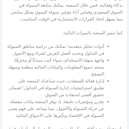
بذكاء وفعالية، فمن خلال المنصة، يمكنك متابعة
السيولة في
السوق السعودي
وقياس أداء
مؤشر سيولة السوق
بشكل مباشر،
مما يسهل اتخاذ القرارات الاستثمارية في الوقت المناسب.
كما تتميز المنصة بالميزات التالية:
أدوات تحليل متقدمة؛ تمكنك من دراسة
مناطق السيولة
في التداول
وتحديد أفضل الفرص لشراء وبيع الأصول.
واجهة سهلة الاستخدام، سواء كنت مبتدئًا أو محترفًا،
ستجد جميع المعلومات والبيانات المالية منظمة وسهلة
التصفح.
إدارة فعالة للصفقات، حيث تساعدك المنصة على
تطبيق استراتيجيات
إدارة السيولة في التداول
؛ لضمان
تحقيق أقصى استفادة من السوق.
تقارير ومؤشرات دقيقة، إذ توفر المنصة بيانات مفصلة
عن حركة السيولة والأصول، مما يساعد على فهم
معنى
السيولة في الاقتصاد
وتأثيرها على الأسواق المالية.
باستخدام منصة آفاق، يمكن للمستثمرين الوصول إلى أدوات قوية