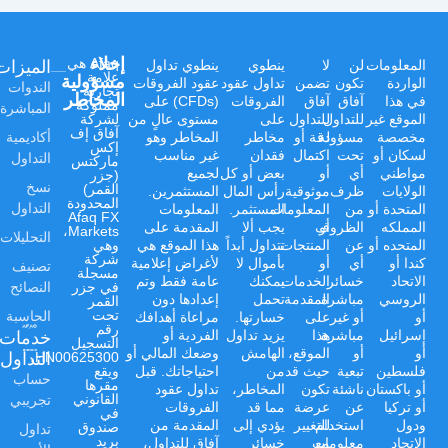
إخلاء
الميزات
Afaq هي
المعلومات
لن
لا
ينطوي
ينطوي تداول
علامة
مسؤولية
الواردة
تكون
تضمن
تداول عقود
عقود الفروقات
الندوات
تجارية
المخاطر
في هذا
آفاق
آفاق
الفروقات
(CFDs) على
مملوكة
المباشرة
الموقع غير
للتداول
للتداول
على
مستوى عالٍ من
لشركة
آفاق إف
أكاديمية
مخصصة
مسؤولة
دقة أو
مخاطر
المخاطر وهو
إكس
لسكان أو
تحت
اكتمال
فقدان
غير مناسب
التداول
ماركتس
مواطني
أي
أو
بعض أو كل
لجميع
(جزر
نسخ
القمر)
الولايات
ظرف
موثوقية
رأس المال
المستثمرين.
المحدودة
التداول
المتحدة أو
من
المعلومات
المستثمر.
المعلومات
Afaq FX
المملكه
أو
الظروف
يجب ألا
المقدمة على
Markets،
التحليلات
المتحده أو
عن
المنتجات
تتداول أبداً
هذا الموقع هي
وهي
شركة
كندا أو
أي
أو
بأموال لا
لأغراض إعلامية
تصنيف
مسجلة
الاتحاد
خسائر
الخدمات
يمكنك
عامة فقط وتم
النصائح
في جزر
الروسي
مباشرة
المقدمة
تحمل
إعدادها دون
القمر
الحاسبة
تحت
أو
أو غير
على
خسارتها.
مراعاة أهدافك
رقم
خدمات
إسرائيل
مباشرة
هذا
يزيد تداول
الفردية أو
التسجيل
أو
أو
الموقع،
الهامش
وضعك المالي أو
التداول
HN00625300،
فلسطين
تبعية
حيث قد
من
احتياجاتك. قبل
ويقع
حساب
مقرها
أو باكستان
ناشئة
تكون
المخاطر،
تداول عقود
تجريبي
القانوني
أو تركيا
عن
عرضة
مما قد
الفروقات
في
ودول
استخدام
للتغيير
يؤدي إلى
المقدمة من
صندوق
تداول
بريد
الاتحاد
مع
معلومات
خسائر
آفاق للتداول،