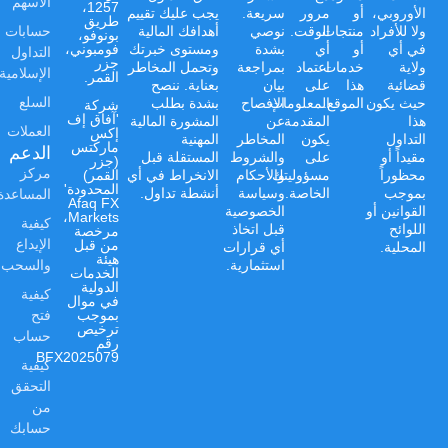
الأسهم
1257،
الأوروبي،
أو
مرور
سريعة.
يجب عليك تقييم
طريق
حسابات
ولا للأفراد
منتجات
الوقت.
نوصي
أهدافك المالية
بونوفو،
في أي
أو
أي
بشدة
ومستوى خبرتك
فومبوني،
التداول
جزر
ولاية
خدمات
اعتماد
بمراجعة
وتحمل المخاطر
الإسلامية
القمر.
قضائية
هذا
على
بيان
بعناية. ننصح
السلع
حيث يكون
الموقع.
المعلومات
الإفصاح
بشدة بطلب
شركة
'آفاق إف
هذا
المقدمة
عن
المشورة المالية
العملات
إكس
التداول
يكون
المخاطر
المهنية
ماركتس
الدعم
مقيداً أو
على
والشروط
المستقلة قبل
(جزر
مركز
محظوراً
مسؤوليتك
والأحكام
الانخراط في أي
القمر)
المحدودة'
المساعدة
بموجب
الخاصة.
وسياسة
أنشطة تداول.
Afaq FX
القوانين أو
الخصوصية
Markets،
كيفية
اللوائح
قبل اتخاذ
مرخصة
الإيداع
من قبل
المحلية.
أي قرارات
هيئة
والسحب
استثمارية.
الخدمات
الدولية
كيفية
في موال
فتح
بموجب
ترخيص
حساب
رقم
BFX2025079
كيفية
التحقق
من
حسابك