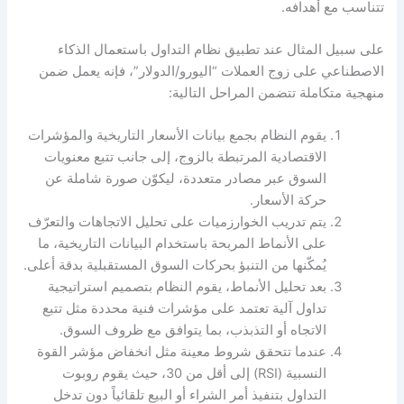
تتناسب مع أهدافه.
على سبيل المثال عند تطبيق نظام التداول باستعمال الذكاء
الاصطناعي على زوج العملات “اليورو/الدولار”، فإنه يعمل ضمن
منهجية متكاملة تتضمن المراحل التالية:
يقوم النظام بجمع بيانات الأسعار التاريخية والمؤشرات
الاقتصادية المرتبطة بالزوج، إلى جانب تتبع معنويات
السوق عبر مصادر متعددة، ليكوّن صورة شاملة عن
حركة الأسعار.
يتم تدريب الخوارزميات على تحليل الاتجاهات والتعرّف
على الأنماط المربحة باستخدام البيانات التاريخية، ما
يُمكّنها من التنبؤ بحركات السوق المستقبلية بدقة أعلى.
بعد تحليل الأنماط، يقوم النظام بتصميم استراتيجية
تداول آلية تعتمد على مؤشرات فنية محددة مثل تتبع
الاتجاه أو التذبذب، بما يتوافق مع ظروف السوق.
عندما تتحقق شروط معينة مثل انخفاض مؤشر القوة
النسبية (RSI) إلى أقل من 30، حيث يقوم روبوت
التداول بتنفيذ أمر الشراء أو البيع تلقائياً دون تدخل