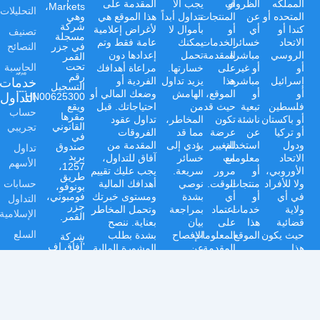
المملكه
أو
الظروف
يجب ألا
المقدمة على
Markets،
التحليلات
المتحده أو
عن
المنتجات
تتداول أبداً
هذا الموقع هي
وهي
شركة
كندا أو
أي
أو
بأموال لا
لأغراض إعلامية
تصنيف
مسجلة
الاتحاد
خسائر
الخدمات
يمكنك
عامة فقط وتم
النصائح
في جزر
الروسي
مباشرة
المقدمة
تحمل
إعدادها دون
القمر
الحاسبة
تحت
أو
أو غير
على
خسارتها.
مراعاة أهدافك
رقم
خدمات
إسرائيل
مباشرة
هذا
يزيد تداول
الفردية أو
التسجيل
أو
أو
الموقع،
الهامش
وضعك المالي أو
التداول
HN00625300،
فلسطين
تبعية
حيث قد
من
احتياجاتك. قبل
ويقع
حساب
مقرها
أو باكستان
ناشئة
تكون
المخاطر،
تداول عقود
تجريبي
القانوني
أو تركيا
عن
عرضة
مما قد
الفروقات
في
ودول
استخدام
للتغيير
يؤدي إلى
المقدمة من
صندوق
تداول
بريد
الاتحاد
مع
معلومات
خسائر
آفاق للتداول،
الأسهم
1257،
الأوروبي،
أو
مرور
سريعة.
يجب عليك تقييم
طريق
حسابات
ولا للأفراد
منتجات
الوقت.
نوصي
أهدافك المالية
بونوفو،
في أي
أو
أي
بشدة
ومستوى خبرتك
فومبوني،
التداول
جزر
ولاية
خدمات
اعتماد
بمراجعة
وتحمل المخاطر
الإسلامية
القمر.
قضائية
هذا
على
بيان
بعناية. ننصح
السلع
حيث يكون
الموقع.
المعلومات
الإفصاح
بشدة بطلب
شركة
'آفاق إف
هذا
المقدمة
عن
المشورة المالية
العملات
إكس
التداول
يكون
المخاطر
المهنية
ماركتس
الدعم
مقيداً أو
على
والشروط
المستقلة قبل
(جزر
مركز
محظوراً
مسؤوليتك
والأحكام
الانخراط في أي
القمر)
المحدودة'
المساعدة
بموجب
الخاصة.
وسياسة
أنشطة تداول.
Afaq FX
القوانين أو
الخصوصية
Markets،