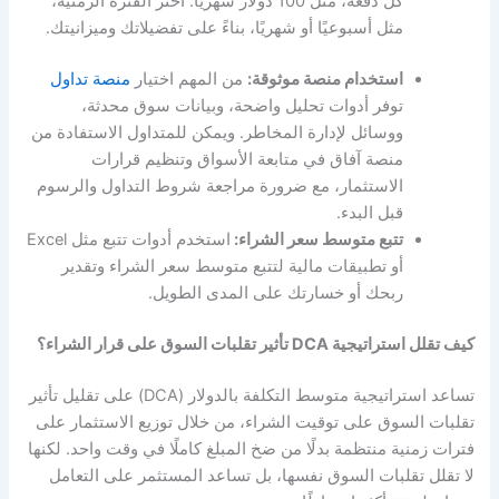
كل دفعة، مثل 100 دولار شهريًا. اختر الفترة الزمنية،
مثل أسبوعيًا أو شهريًا، بناءً على تفضيلاتك وميزانيتك.
استخدام منصة موثوقة:
من المهم اختيار
منصة تداول
توفر أدوات تحليل واضحة، وبيانات سوق محدثة،
ووسائل لإدارة المخاطر. ويمكن للمتداول الاستفادة من
منصة آفاق في متابعة الأسواق وتنظيم قرارات
الاستثمار، مع ضرورة مراجعة شروط التداول والرسوم
قبل البدء.
تتبع متوسط سعر الشراء:
استخدم أدوات تتبع مثل Excel
أو تطبيقات مالية لتتبع متوسط سعر الشراء وتقدير
ربحك أو خسارتك على المدى الطويل.
كيف تقلل استراتيجية DCA تأثير تقلبات السوق على قرار الشراء؟
تساعد استراتيجية متوسط التكلفة بالدولار (DCA) على تقليل تأثير
تقلبات السوق على توقيت الشراء، من خلال توزيع الاستثمار على
فترات زمنية منتظمة بدلًا من ضخ المبلغ كاملًا في وقت واحد. لكنها
لا تقلل تقلبات السوق نفسها، بل تساعد المستثمر على التعامل