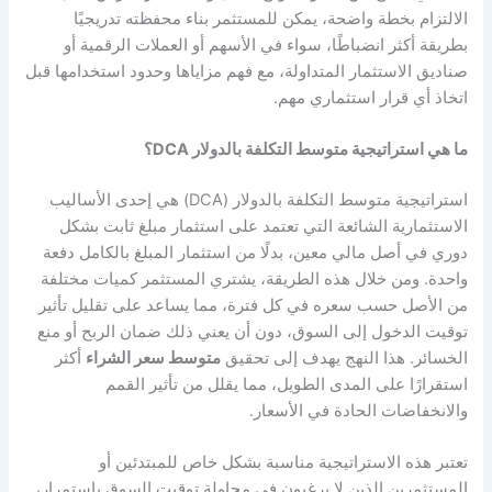
الالتزام بخطة واضحة، يمكن للمستثمر بناء محفظته تدريجيًا
بطريقة أكثر انضباطًا، سواء في الأسهم أو العملات الرقمية أو
صناديق الاستثمار المتداولة، مع فهم مزاياها وحدود استخدامها قبل
اتخاذ أي قرار استثماري مهم.
ما هي استراتيجية متوسط التكلفة بالدولار DCA؟
استراتيجية متوسط التكلفة بالدولار (DCA) هي إحدى الأساليب
الاستثمارية الشائعة التي تعتمد على استثمار مبلغ ثابت بشكل
دوري في أصل مالي معين، بدلًا من استثمار المبلغ بالكامل دفعة
واحدة. ومن خلال هذه الطريقة، يشتري المستثمر كميات مختلفة
من الأصل حسب سعره في كل فترة، مما يساعد على تقليل تأثير
توقيت الدخول إلى السوق، دون أن يعني ذلك ضمان الربح أو منع
الخسائر. هذا النهج يهدف إلى تحقيق
متوسط سعر الشراء
أكثر
استقرارًا على المدى الطويل، مما يقلل من تأثير القمم
والانخفاضات الحادة في الأسعار.
تعتبر هذه الاستراتيجية مناسبة بشكل خاص للمبتدئين أو
المستثمرين الذين لا يرغبون في محاولة توقيت السوق باستمرار،