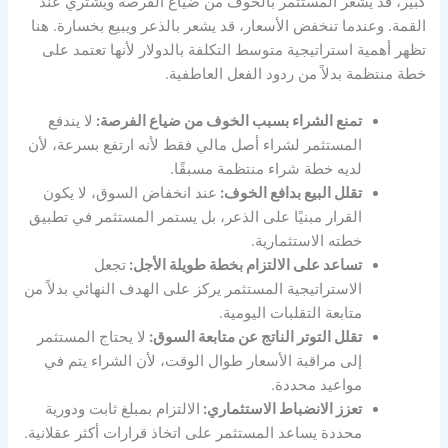
كبير، قد يشعر المستثمر بالخوف من ضياع الفرصة ويشتري عند
القمة. وعندما تنخفض الأسعار، قد يشعر بالذعر ويبيع بخسارة. هنا
تظهر أهمية استراتيجية متوسط التكلفة بالدولار لأنها تعتمد على
خطة منتظمة بدلاً من ردود الفعل العاطفية.
تمنع الشراء بسبب الخوف من ضياع الفرصة:
لا يندفع
المستثمر لشراء أصل مالي فقط لأنه ارتفع بسرعة، لأن
لديه خطة شراء منتظمة مسبقًا.
تقلل البيع بدافع الخوف:
عند انخفاض السوق، لا يكون
القرار مبنيًا على الذعر، بل يستمر المستثمر في تطبيق
خطته الاستثمارية.
تساعد على الالتزام بخطة طويلة الأجل:
تجعل
الاستراتيجية المستثمر يركز على الهدف النهائي بدلاً من
متابعة التقلبات اليومية.
تقلل التوتر الناتج عن متابعة السوق:
لا يحتاج المستثمر
إلى مراقبة الأسعار طوال الوقت، لأن الشراء يتم في
مواعيد محددة.
تعزز الانضباط الاستثماري:
الالتزام بمبلغ ثابت ودورية
محددة يساعد المستثمر على اتخاذ قرارات أكثر عقلانية.