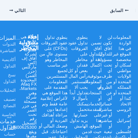
السابق
التالي
إخلاء
الميزات
Afaq هي
المعلومات
لن
لا
ينطوي
ينطوي تداول
علامة
مسؤولية
الواردة
تكون
تضمن
تداول عقود
عقود الفروقات
الندوات
تجارية
المخاطر
في هذا
آفاق
آفاق
الفروقات
(CFDs) على
مملوكة
المباشرة
الموقع غير
للتداول
للتداول
على
مستوى عالٍ من
لشركة
آفاق إف
أكاديمية
مخصصة
مسؤولة
دقة أو
مخاطر
المخاطر وهو
إكس
لسكان أو
تحت
اكتمال
فقدان
غير مناسب
التداول
ماركتس
مواطني
أي
أو
بعض أو كل
لجميع
(جزر
نسخ
القمر)
الولايات
ظرف
موثوقية
رأس المال
المستثمرين.
المحدودة
التداول
المتحدة أو
من
المعلومات
المستثمر.
المعلومات
Afaq FX
المملكه
أو
الظروف
يجب ألا
المقدمة على
Markets،
التحليلات
المتحده أو
عن
المنتجات
تتداول أبداً
هذا الموقع هي
وهي
شركة
كندا أو
أي
أو
بأموال لا
لأغراض إعلامية
تصنيف
مسجلة
الاتحاد
خسائر
الخدمات
يمكنك
عامة فقط وتم
النصائح
في جزر
الروسي
مباشرة
المقدمة
تحمل
إعدادها دون
القمر
الحاسبة
تحت
أو
أو غير
على
خسارتها.
مراعاة أهدافك
رقم
خدمات
إسرائيل
مباشرة
هذا
يزيد تداول
الفردية أو
التسجيل
أو
أو
الموقع،
الهامش
وضعك المالي أو
التداول
HN00625300،
فلسطين
تبعية
حيث قد
من
احتياجاتك. قبل
ويقع
حساب
مقرها
أو باكستان
ناشئة
تكون
المخاطر،
تداول عقود