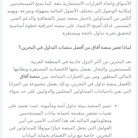
الأسواق واتخاذ القرارات الاستثمارية بثقة. كما تمنح المستخدمين
إمكانية الوصول إلى مختلف الأصول المالية بسهولة وسرعة. ويهتم
الكثير من المتداولين باختيار منصة تتميز بالشفافية والدعم الفني
المستمر. لذلك أصبح الاعتماد على منصة احترافية خطوة أساسية
لتحقيق تجربة تداول ناجحة ومستقرة.
لماذا تعتبر منصة آفاق من أفضل منصات التداول في البحرين؟
تعد البحرين من أكثر الدول جاذبية في المنطقة العربية
للمستثمرين والتجار، بفضل بيئتها الاقتصادية المستقرة ونظامها
المالي المتطور. ومن بين الخيارات المتاحة، تبرز
منصة آفاق
كأفضل منصة تداول في البحرين، وذلك بفضل مجموعة من المزايا
التي تفي باحتياجات المتداولين المحليين والدوليين على حد سواء.
تتميز المنصة ببيئة تداول آمنة ومأمونة، حيث تعتمد على
تقنيات تشفير متقدمة لحماية بيانات المستخدمين
ومعلوماتهم المالية.يُعد هذا الجانب الأمني من أبرز
العوامل التي تجعل المنصة خيارًا موثوقًا للمتداولين في
البحرين، خاصة مع تزايد الاهتمام بحماية البيانات