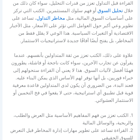
القراءة قبل التداول تعزز من قدرات التحليل، سواء كان ذلك من
خلال
تحليل السوق
أو فهم سلوك المستثمرين. الكتب التي تركز
على أساسيات السوق المالية، مثل
مخاطر التداول
، تساعد على
تطوير وعي أكبر حول العوامل التي تؤثر على الأسعار، مثل الأخبار
الاقتصادية أو التغيرات السياسية. هذا الوعي لا يقلل فقط من
المخاطر، بل يفتح أيضًا آفاقًا جديدة لاستراتيجيات الاستثمار.
علاوة على ذلك، الكتب تعزز من ثقة المتداولين بأنفسهم. عندما
يقرأون عن تجارب الآخرين، سواء كانت ناجحة أو فاشلة، يطورون
فهمًا أفضل لآليات السوق. هذا لا يعني أن القراءة ستحولهم إلى
خبراء فوريين، بل أنها توفر لهم الأساس الذي يمكن البناء عليه.
فعند البدء، من الضروري أن يكون لدى المتداولين قاعدة معرفية
قوية قبل تطبيق أي استراتيجية، حتى لا يقعوا في فخ التخمين أو
الاستثمار العشوائي.
1. الكتب تعزز من فهم المفاهيم الأساسية مثل العرض والطلب،
والربحية، والوسائل المالية
2. القراءة تساعد على تطوير مهارات إدارة المخاطر قبل التعرض
للسوق الحقيقي